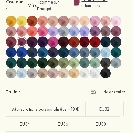
Couleur
(comme sur
Mûre
échantillons
:
l'image)
Taille :
Guide des tailles
Mensurations personnalisées +18 €
EU32
EU34
EU36
EU38