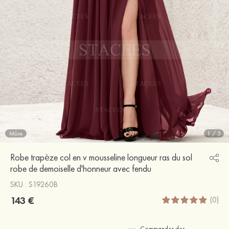
Mûre
1
/
5
Robe trapèze col en v mousseline longueur ras du sol
robe de demoiselle d'honneur avec fendu
SKU : S19260B
143 €
(0)
Commander des