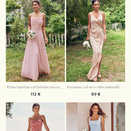
Fourreau col en v satin extensible asymétrique robe de demoiselle d'honneur
Robe trapèze col bénitier mousseline ras du sol robe de demoiselle d'honneur
89 €
112 €