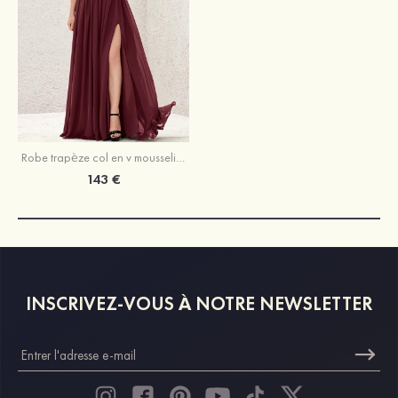
Robe trapèze col en v mousseline longueur ras du sol robe de demoiselle d'honneur avec fendu
143 €
INSCRIVEZ-VOUS À NOTRE NEWSLETTER