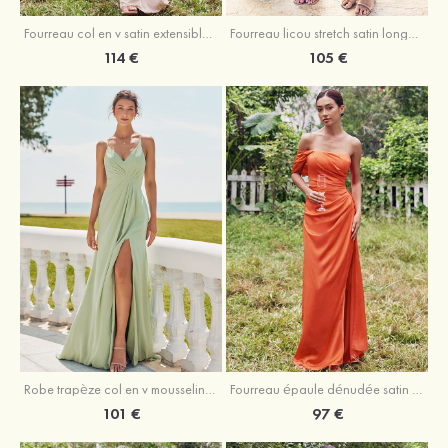
Fourreau licou stretch satin longueur cheville robe de demoiselle d'honneur
Fourreau col en v satin extensible ras du sol robe de demoiselle d'honneur
105 €
114 €
Robe trapèze col en v mousseline ras du sol robe de demoiselle d'honneur
Fourreau épaule dénudée satin extensible ras du sol robe de demoiselle d'honneur
101 €
97 €