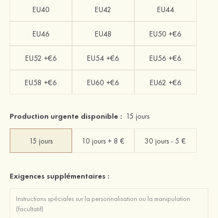
EU40
EU42
EU44
EU46
EU48
EU50 +€6
EU52 +€6
EU54 +€6
EU56 +€6
EU58 +€6
EU60 +€6
EU62 +€6
Production urgente disponible :
15 jours
15 jours
10 jours + 8 €
30 jours - 5 €
Exigences supplémentaires :