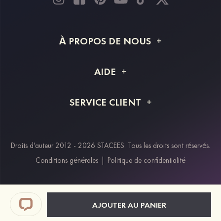
À PROPOS DE NOUS
À propos de STACEES
AIDE
Livraison
FAQ
SERVICE CLIENT
Retour et remboursement
Suivi de commande
Guide des tailles
Projet personnalisé
Contactez-nous
Droits d'auteur 2012 - 2026 STACEES. Tous les droits sont réservés.
Modes de paiement
Conditions générales
|
Politique de confidentialité
Klarna
Afterpay
Paypal
AJOUTER AU PANIER
Réductions étudiants & travailleurs essentiels