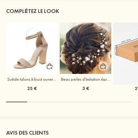
COMPLÉTEZ LE LOOK
Suède talons à bout ouvert sandales talon bottier chaussures pour les soirées
Beau perles d'Imitation épingles à cheveux coiffe
25 €
3 €
2
AVIS DES CLIENTS