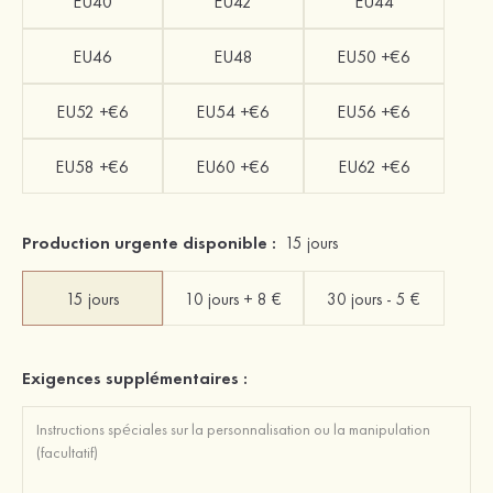
EU40
EU42
EU44
EU46
EU48
EU50 +€6
EU52 +€6
EU54 +€6
EU56 +€6
EU58 +€6
EU60 +€6
EU62 +€6
Production urgente disponible :
15 jours
15 jours
10 jours + 8 €
30 jours - 5 €
Exigences supplémentaires :