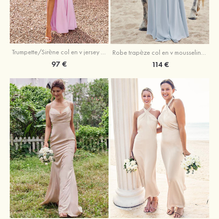
Trumpette/Sirène col en v jersey ras du sol robe de demoiselle d'honneur
Robe trapèze col en v mousseline ras du sol robe de demoiselle d'honneur
97 €
114 €