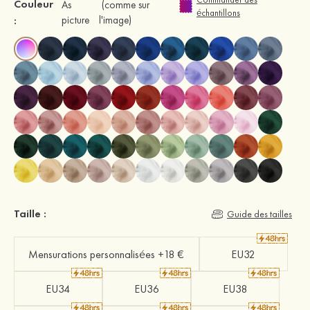
Couleur
As
(comme sur
échantillons
:
picture
l'image)
Taille :
Guide des tailles
Mensurations personnalisées +18 €
EU32
EU34
EU36
EU38