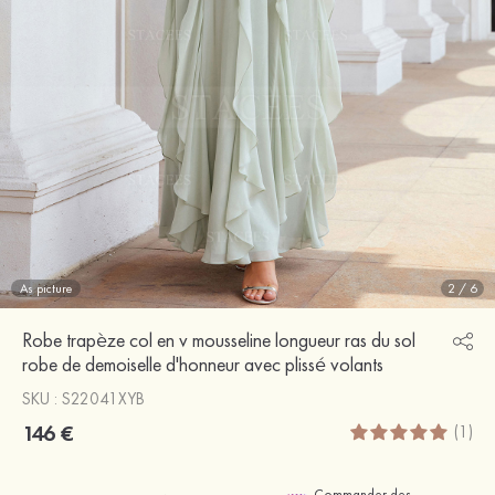
As picture
2
/
6
Robe trapèze col en v mousseline longueur ras du sol
robe de demoiselle d'honneur avec plissé volants
SKU : S22041XYB
146 €
(1)
Commander des