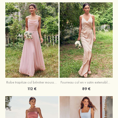
Fourreau col en v satin extensible asymétrique robe de demoiselle d'honneur
Robe trapèze col bénitier mousseline ras du sol robe de demoiselle d'honneur
89 €
112 €