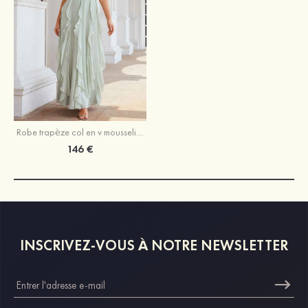
Robe trapèze col en v mousseline longueur ras du sol robe de demoiselle d'honneur avec plissé volants
146 €
INSCRIVEZ-VOUS À NOTRE NEWSLETTER