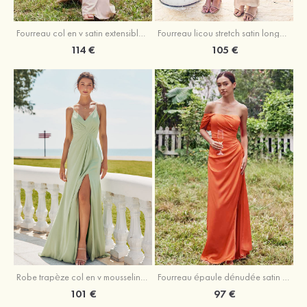
Fourreau licou stretch satin longueur cheville robe de demoiselle d'honneur
Fourreau col en v satin extensible ras du sol robe de demoiselle d'honneur
105 €
114 €
Robe trapèze col en v mousseline ras du sol robe de demoiselle d'honneur
Fourreau épaule dénudée satin extensible ras du sol robe de demoiselle d'honneur
101 €
97 €