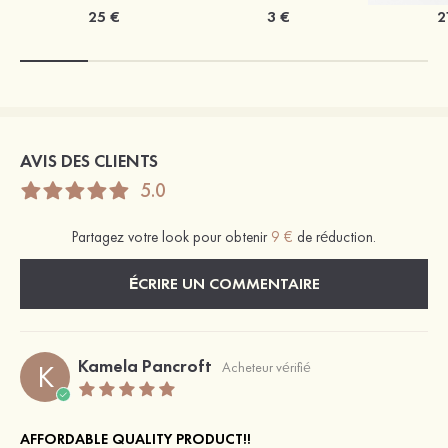
25 €
3 €
2
AVIS DES CLIENTS
5.0
Partagez votre look pour obtenir
9 €
de réduction.
ÉCRIRE UN COMMENTAIRE
Kamela Pancroft
K
Acheteur vérifié
AFFORDABLE QUALITY PRODUCT!!