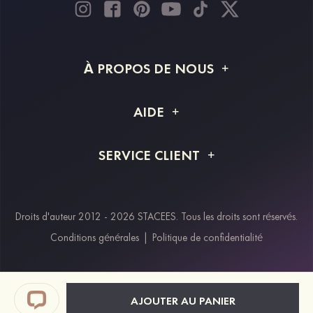
À PROPOS DE NOUS
À propos de STACEES
AIDE
Livraison
FAQ
SERVICE CLIENT
Retour et remboursement
Suivi de commande
Guide des tailles
Projet personnalisé
Contactez-nous
Droits d'auteur 2012 - 2026 STACEES. Tous les droits sont réservés.
Modes de paiement
Conditions générales
|
Politique de confidentialité
Klarna
Afterpay
Paypal
AJOUTER AU PANIER
Réductions étudiants & travailleurs essentiels