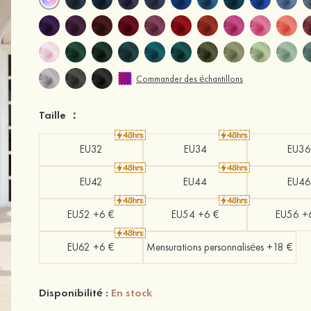
Commander des échantillons
Taille ：
EU32
EU34
EU36
EU42
EU44
EU46
EU52 +6 €
EU54 +6 €
EU56 +
EU62 +6 €
Mensurations personnalisées +18 €
Disponibilité :
En stock