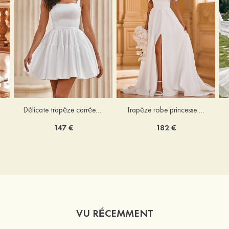
Délicate trapèze carrée satin courte/mini robe de mariée
Trapèze robe princesse épaule dénudée traîne chapelle satin robe de mariée
147 €
182 €
VU RÉCEMMENT