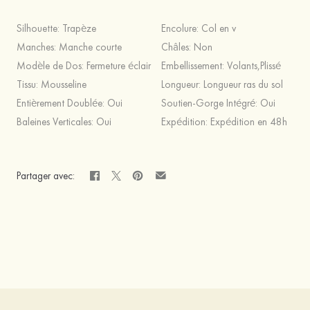
Silhouette:
Trapèze
Encolure:
Col en v
Manches:
Manche courte
Châles:
Non
Modèle de Dos:
Fermeture éclair
Embellissement:
Volants,Plissé
Tissu:
Mousseline
Longueur:
Longueur ras du sol
Entièrement Doublée:
Oui
Soutien-Gorge Intégré:
Oui
Baleines Verticales:
Oui
Expédition:
Expédition en 48h
Partager avec: