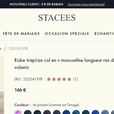
NOUVEAU CLIENT, 5 € DE RABAIS
Inscrivez-vous maintenant
FÊTE DE MARIAGE
OCCASION SPÉCIALE
ÉCHANTI
r
/
S22041XYB
Robe trapèze col en v mousseline longueur ras d
volants
SKU : S22041XYB
(1)
146 €
Couleur :
As picture
(comme sur l'image)