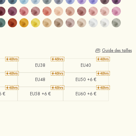
Guide des tailles
EU38
EU40
EU48
EU50 +6 €
6 €
EU58 +6 €
EU60 +6 €