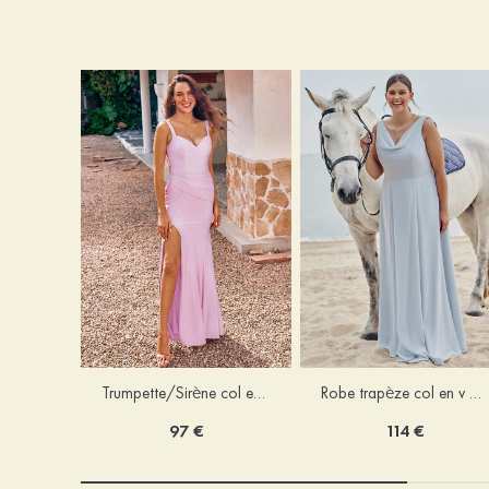
Trumpette/Sirène col en v jersey ras du sol robe de demoiselle d'honneur
Robe trapèze col en v mousseline ras du sol robe de demoiselle d'honneur
97 €
114 €