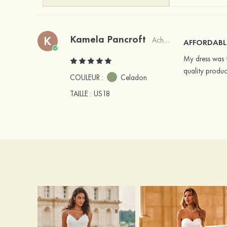
Kamela Pancroft
K
Acheteur vérifié
AFFORDABL
My dress was f
quality product
COULEUR :
Celadon
TAILLE
: US18