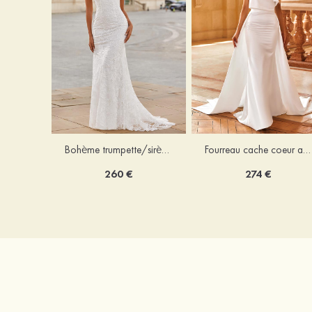
Bohème trumpette/sirène col en v dentelle traîne balayage robe de mariée
Fourreau cache coeur amovible/abattable satin robe de mariée
260 €
274 €