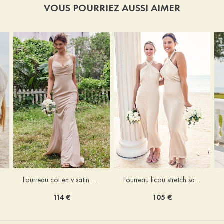
VOUS POURRIEZ AUSSI AIMER
Fourreau licou stretch satin longueur cheville robe de demoiselle d'honneur
Fourreau col en v satin extensible ras du sol robe de demoiselle d'honneur
105 €
114 €