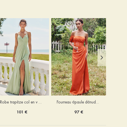
Robe trapèze col en v mousseline ras du sol robe de demoiselle d'honneur
Fourreau épaule dénudée satin extensible ras du sol robe de demoiselle d'honneur
101 €
97 €