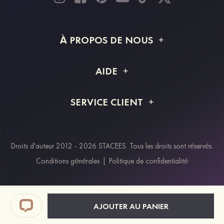
À PROPOS DE NOUS
À propos de STACEES
AIDE
Livraison
FAQ
SERVICE CLIENT
Retour et remboursement
Suivi de commande
Guide des tailles
Projet personnalisé
Contactez-nous
Droits d'auteur 2012 - 2026 STACEES. Tous les droits sont réservés.
Modes de paiement
Conditions générales
|
Politique de confidentialité
Klarna
Afterpay
Paypal
AJOUTER AU PANIER
Réductions étudiants & travailleurs essentiels