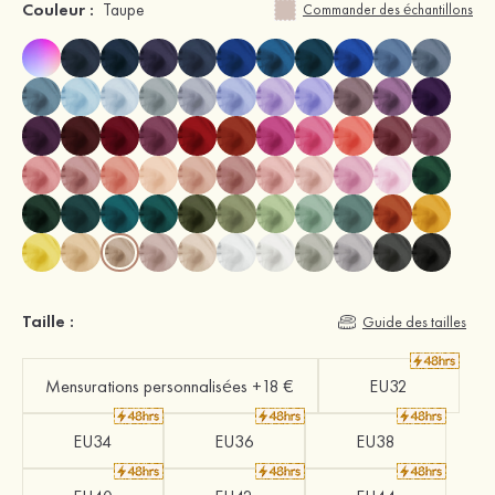
Couleur :
Taupe
Commander des échantillons
Taille :
Guide des tailles
Mensurations personnalisées +18 €
EU32
EU34
EU36
EU38