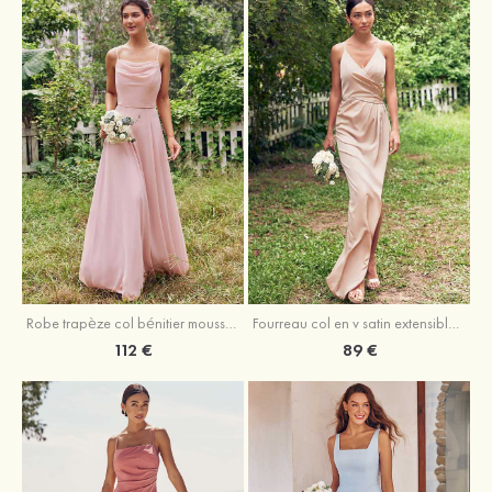
Fourreau col en v satin extensible asymétrique robe de demoiselle d'honneur
Robe trapèze col bénitier mousseline ras du sol robe de demoiselle d'honneur
89 €
112 €