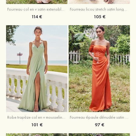
Fourreau licou stretch satin longueur cheville robe de demoiselle d'honneur
Fourreau col en v satin extensible ras du sol robe de demoiselle d'honneur
105 €
114 €
Robe trapèze col en v mousseline ras du sol robe de demoiselle d'honneur
Fourreau épaule dénudée satin extensible ras du sol robe de demoiselle d'honneur
101 €
97 €