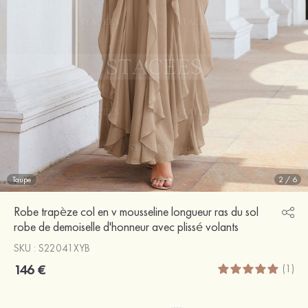
Taupe
2
/
6
Robe trapèze col en v mousseline longueur ras du sol
robe de demoiselle d'honneur avec plissé volants
SKU : S22041XYB
146 €
(1)