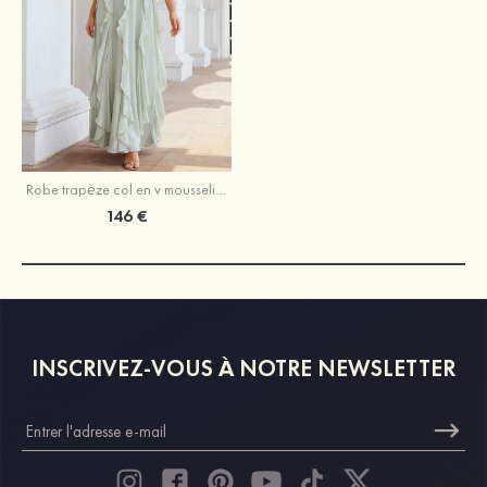
Robe trapèze col en v mousseline longueur ras du sol robe de demoiselle d'honneur avec plissé volants
146 €
INSCRIVEZ-VOUS À NOTRE NEWSLETTER