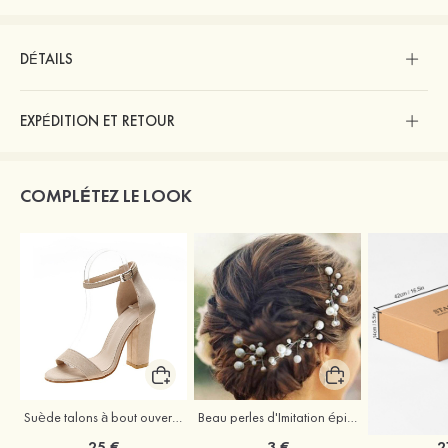
DÉTAILS
EXPÉDITION ET RETOUR
COMPLÉTEZ LE LOOK
Suède talons à bout ouvert sandales talon bottier chaussures pour les soirées
Beau perles d'Imitation épingles à cheveux coiffe
25 €
3 €
2