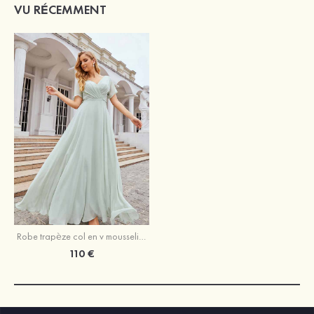
VU RÉCEMMENT
Robe trapèze col en v mousseline longueur ras du sol robe de demoiselle d'honneur avec sangle
110 €