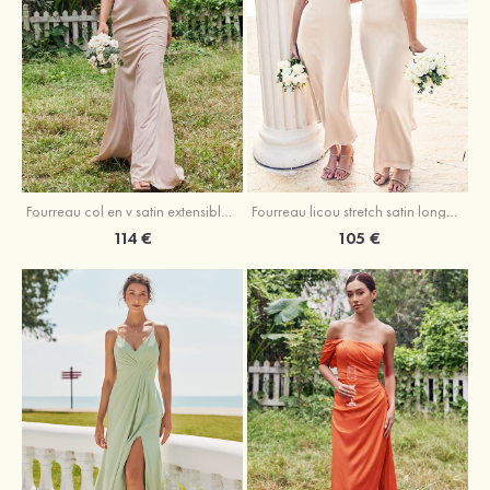
Fourreau licou stretch satin longueur cheville robe de demoiselle d'honneur
Fourreau col en v satin extensible ras du sol robe de demoiselle d'honneur
105 €
114 €