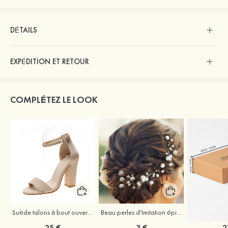
DÉTAILS
EXPÉDITION ET RETOUR
COMPLÉTEZ LE LOOK
Suède talons à bout ouvert sandales talon bottier chaussures pour les soirées
Beau perles d'Imitation épingles à cheveux coiffe
25 €
3 €
2