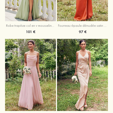
Robe trapèze col en v mousseline ras du sol robe de demoiselle d'honneur
Fourreau épaule dénudée satin extensible ras du sol robe de demoiselle d'honneur
101 €
97 €