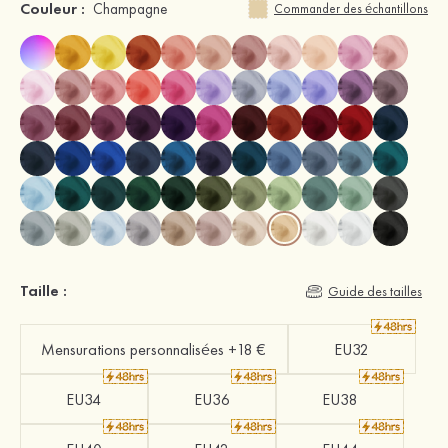
Couleur :
Champagne
Commander des échantillons
Taille :
Guide des tailles
Mensurations personnalisées +18 €
EU32
EU34
EU36
EU38