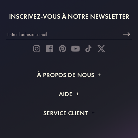
INSCRIVEZ-VOUS À NOTRE NEWSLETTER
À PROPOS DE NOUS
À propos de STACEES
AIDE
Livraison
FAQ
SERVICE CLIENT
Retour et remboursement
Suivi de commande
Guide des tailles
Projet personnalisé
Contactez-nous