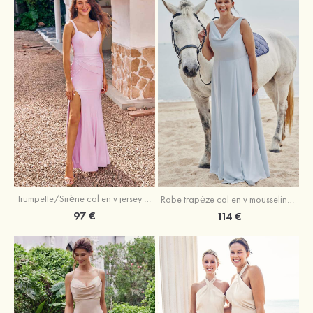
Trumpette/Sirène col en v jersey ras du sol robe de demoiselle d'honneur
Robe trapèze col en v mousseline ras du sol robe de demoiselle d'honneur
97 €
114 €