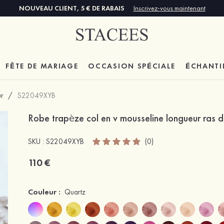
NOUVEAU CLIENT, 5 € DE RABAIS
Inscrivez-vous maintenant
FÊTE DE MARIAGE
OCCASION SPÉCIALE
ÉCHANTI
r
/
S22049XYB
Robe trapèze col en v mousseline longueur ras d
SKU : S22049XYB
(0)
110 €
Couleur :
Quartz