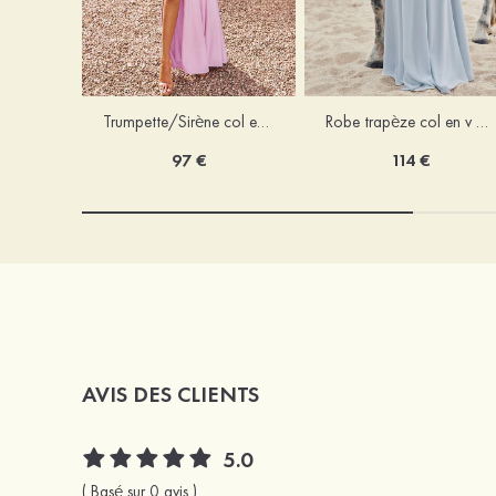
Trumpette/Sirène col en v jersey ras du sol robe de demoiselle d'honneur
Robe trapèze col en v mousseline ras du sol robe de demoiselle d'honneur
97 €
114 €
AVIS DES CLIENTS
5.0
( Basé sur 0 avis )