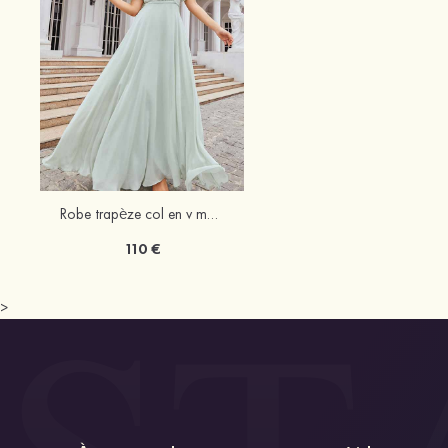
Robe trapèze col en v mousseline longueur ras du sol robe de demoiselle d'honneur avec sangle
110 €
>