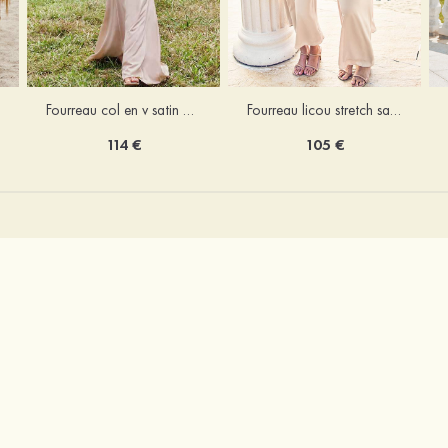
Fourreau licou stretch satin longueur cheville robe de demoiselle d'honneur
Fourreau col en v satin extensible ras du sol robe de demoiselle d'honneur
105 €
114 €