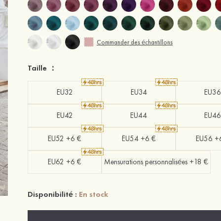
Commander des échantillons
Taille ：
EU32
EU34
EU36
EU42
EU44
EU46
EU52 +6 €
EU54 +6 €
EU56 +
EU62 +6 €
Mensurations personnalisées +18 €
Disponibilité :
En stock