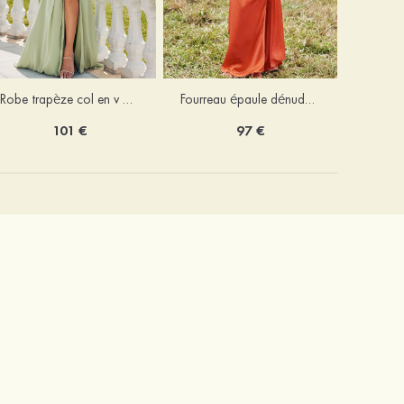
Robe trapèze col en v mousseline ras du sol robe de demoiselle d'honneur
Fourreau épaule dénudée satin extensible ras du sol robe de demoiselle d'honneur
101 €
97 €