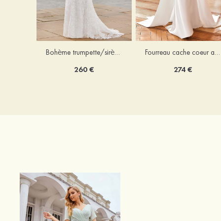
Bohème trumpette/sirène col en v dentelle traîne balayage robe de mariée
Fourreau cache coeur amovible/abattable satin robe de mariée
260 €
274 €