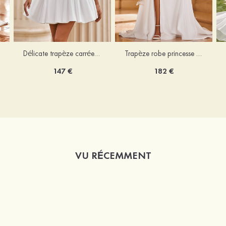
Délicate trapèze carrée satin courte/mini robe de mariée
Trapèze robe princesse épaule dénudée traîne chapelle satin robe de mariée
147 €
182 €
VU RÉCEMMENT