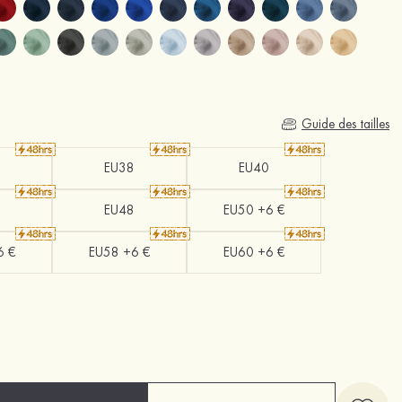
Guide des tailles
EU38
EU40
EU48
EU50 +6 €
6 €
EU58 +6 €
EU60 +6 €