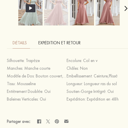
DÉTAILS
EXPÉDITION ET RETOUR
Silhouette:
Trapèze
Encolure:
Col en v
Manches:
Manche courte
Châles:
Non
Modèle de Dos:
Bouton couvert,Fermeture éclair
Embellissement:
Ceinture,Plissé
Tissu:
Mousseline
Longueur:
Longueur ras du sol
Entièrement Doublée:
Oui
Soutien-Gorge Intégré:
Oui
Baleines Verticales:
Oui
Expédition:
Expédition en 48h
Partager avec: