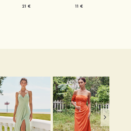
21 €
11 €
1