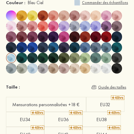
Couleur :
Bleu Ciel
Commander des échantillons
Taille :
Guide des tailles
Mensurations personnalisées +18 €
EU32
EU34
EU36
EU38