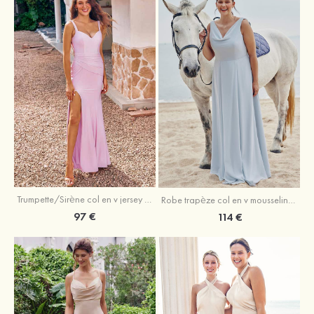
Trumpette/Sirène col en v jersey ras du sol robe de demoiselle d'honneur
Robe trapèze col en v mousseline ras du sol robe de demoiselle d'honneur
97 €
114 €