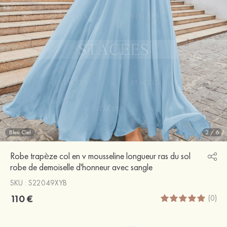
Bleu Ciel
2
/
6
Robe trapèze col en v mousseline longueur ras du sol
robe de demoiselle d'honneur avec sangle
SKU : S22049XYB
110 €
(0)