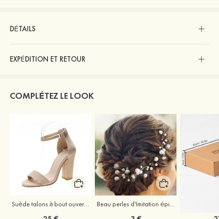
DÉTAILS
EXPÉDITION ET RETOUR
COMPLÉTEZ LE LOOK
Suède talons à bout ouvert sandales talon bottier chaussures pour les soirées
Beau perles d'Imitation épingles à cheveux coiffe
25 €
3 €
2