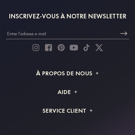
INSCRIVEZ-VOUS À NOTRE NEWSLETTER
À PROPOS DE NOUS
À propos de STACEES
AIDE
Livraison
FAQ
SERVICE CLIENT
Retour et remboursement
Suivi de commande
Guide des tailles
Projet personnalisé
Contactez-nous