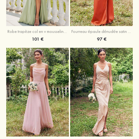
Robe trapèze col en v mousseline ras du sol robe de demoiselle d'honneur
Fourreau épaule dénudée satin extensible ras du sol robe de demoiselle d'honneur
101 €
97 €