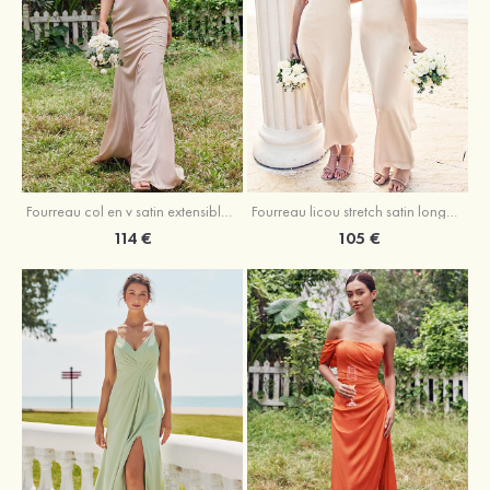
Fourreau licou stretch satin longueur cheville robe de demoiselle d'honneur
Fourreau col en v satin extensible ras du sol robe de demoiselle d'honneur
105 €
114 €