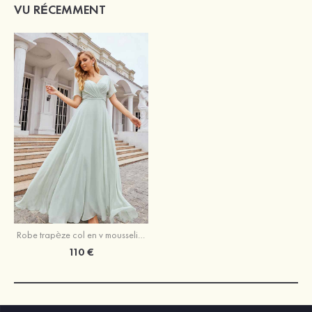
VU RÉCEMMENT
Robe trapèze col en v mousseline longueur ras du sol robe de demoiselle d'honneur avec sangle
110 €