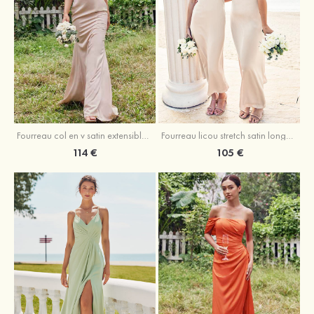
Fourreau licou stretch satin longueur cheville robe de demoiselle d'honneur
Fourreau col en v satin extensible ras du sol robe de demoiselle d'honneur
105 €
114 €