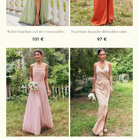
Robe trapèze col en v mousseline ras du sol robe de demoiselle d'honneur
Fourreau épaule dénudée satin extensible ras du sol robe de demoiselle d'honneur
101 €
97 €