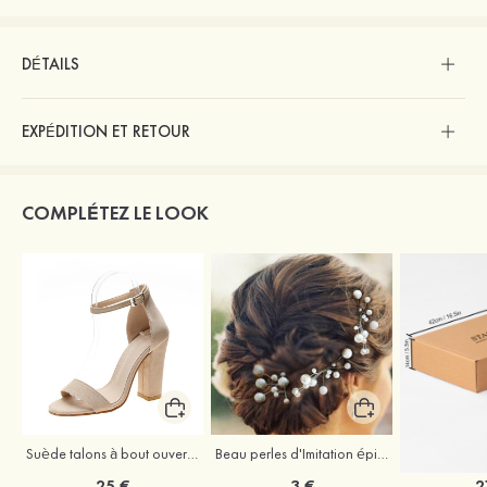
DÉTAILS
EXPÉDITION ET RETOUR
COMPLÉTEZ LE LOOK
Suède talons à bout ouvert sandales talon bottier chaussures pour les soirées
Beau perles d'Imitation épingles à cheveux coiffe
25 €
3 €
2