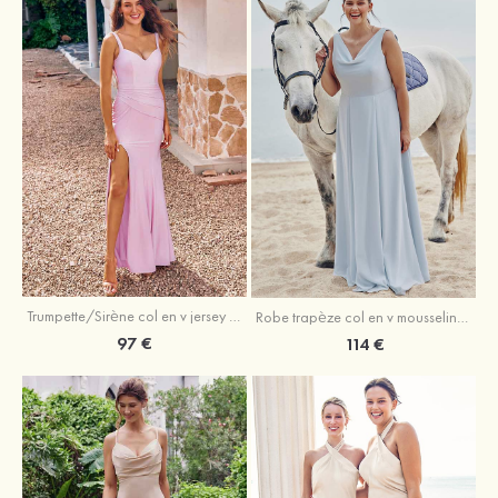
Trumpette/Sirène col en v jersey ras du sol robe de demoiselle d'honneur
Robe trapèze col en v mousseline ras du sol robe de demoiselle d'honneur
97 €
114 €