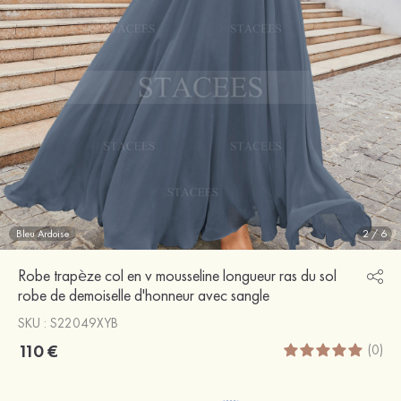
Bleu Ardoise
2
/
6
Robe trapèze col en v mousseline longueur ras du sol
robe de demoiselle d'honneur avec sangle
SKU : S22049XYB
110 €
(0)