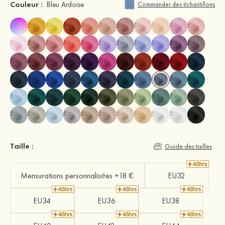
Couleur :
Bleu Ardoise
Commander des échantillons
Taille :
Guide des tailles
Mensurations personnalisées +18 €
EU32
EU34
EU36
EU38