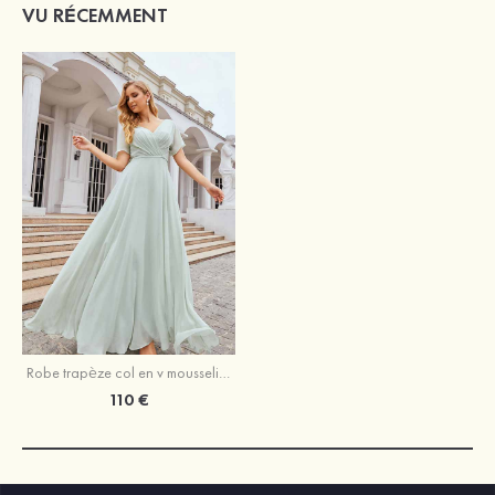
VU RÉCEMMENT
Robe trapèze col en v mousseline longueur ras du sol robe de demoiselle d'honneur avec sangle
110 €