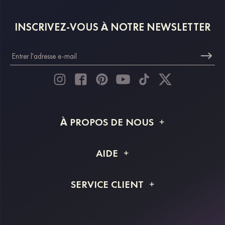
INSCRIVEZ-VOUS À NOTRE NEWSLETTER
À PROPOS DE NOUS
À propos de STACEES
AIDE
Livraison
FAQ
SERVICE CLIENT
Retour et remboursement
Suivi de commande
Guide des tailles
Projet personnalisé
Contactez-nous