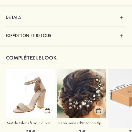
DÉTAILS
EXPÉDITION ET RETOUR
COMPLÉTEZ LE LOOK
Suède talons à bout ouvert sandales talon bottier chaussures pour les soirées
Beau perles d'Imitation épingles à cheveux coiffe
25 €
3 €
2