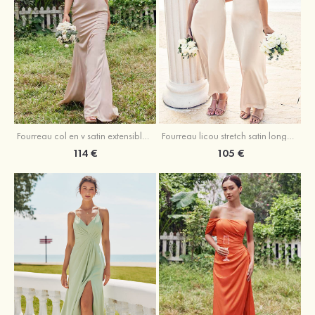
Fourreau licou stretch satin longueur cheville robe de demoiselle d'honneur
Fourreau col en v satin extensible ras du sol robe de demoiselle d'honneur
105 €
114 €