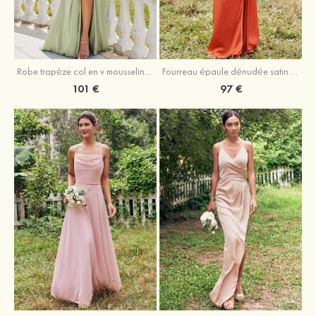
Robe trapèze col en v mousseline ras du sol robe de demoiselle d'honneur
Fourreau épaule dénudée satin extensible ras du sol robe de demoiselle d'honneur
101 €
97 €