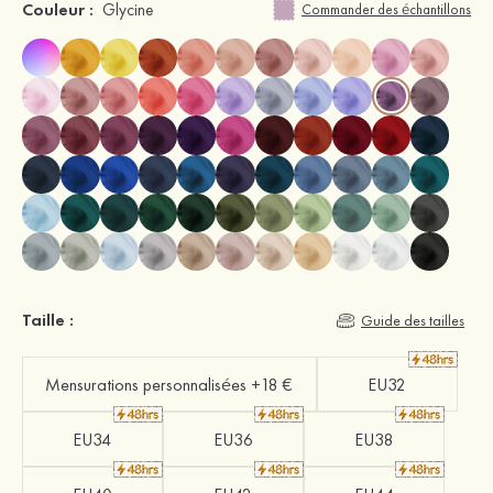
Couleur :
Glycine
Commander des échantillons
Taille :
Guide des tailles
Mensurations personnalisées +18 €
EU32
EU34
EU36
EU38