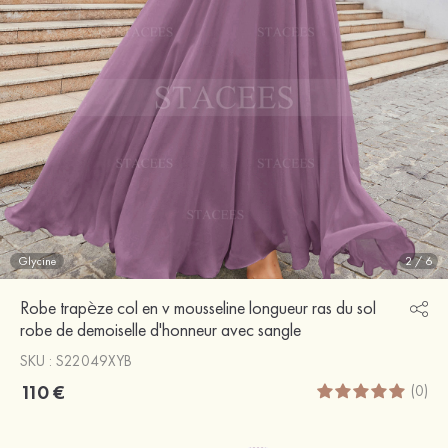
Glycine
2
/
6
Robe trapèze col en v mousseline longueur ras du sol
robe de demoiselle d'honneur avec sangle
SKU : S22049XYB
110 €
(0)