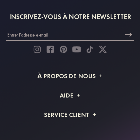
INSCRIVEZ-VOUS À NOTRE NEWSLETTER
À PROPOS DE NOUS
À propos de STACEES
AIDE
Livraison
FAQ
SERVICE CLIENT
Retour et remboursement
Suivi de commande
Guide des tailles
Projet personnalisé
Contactez-nous