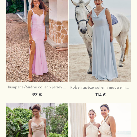
Trumpette/Sirène col en v jersey ras du sol robe de demoiselle d'honneur
Robe trapèze col en v mousseline ras du sol robe de demoiselle d'honneur
97 €
114 €