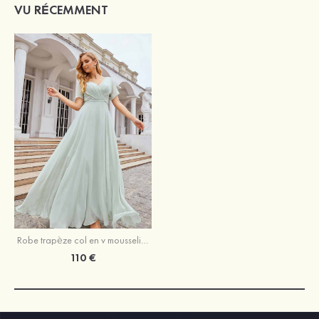
VU RÉCEMMENT
Robe trapèze col en v mousseline longueur ras du sol robe de demoiselle d'honneur avec sangle
110 €