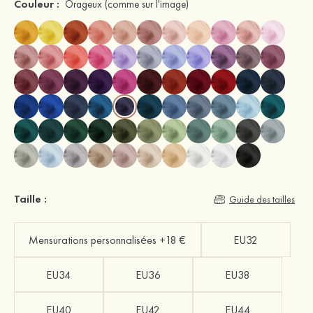
Couleur :
Orageux
(comme sur l'image)
Taille :
Guide des tailles
Mensurations personnalisées +18 €
EU32
EU34
EU36
EU38
EU40
EU42
EU44