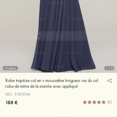
Orageux
1
/
5
Robe trapèze col en v mousseline longueur ras du sol
robe de mère de la mariée avec appliqué
SKU : S18130M
188 €
(8)