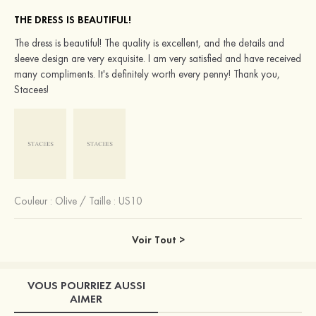
THE DRESS IS BEAUTIFUL!
The dress is beautiful! The quality is excellent, and the details and
sleeve design are very exquisite. I am very satisfied and have received
many compliments. It's definitely worth every penny! Thank you,
Stacees!
Couleur :
Olive
/
Taille : US10
Voir Tout >
VOUS POURRIEZ AUSSI
AIMER