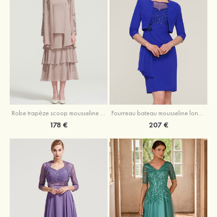
Robe trapèze scoop mousseline longueur mollet robe de mère de la mariée avec appliqué volants veste
Fourreau bateau mousseline longueur genou robe de mère de la mariée avec appliqué perle plissé veste
178 €
207 €