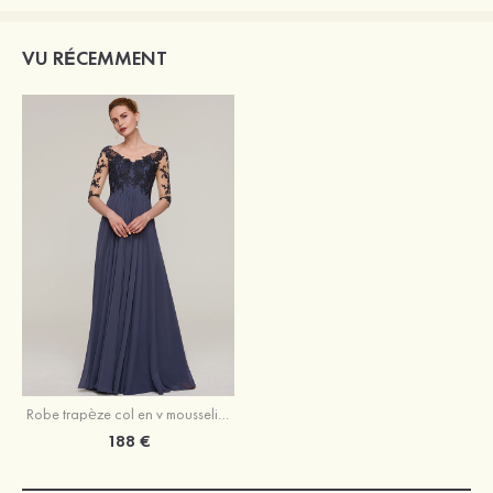
VU RÉCEMMENT
Robe trapèze col en v mousseline longueur ras du sol robe de mère de la mariée avec appliqué
188 €