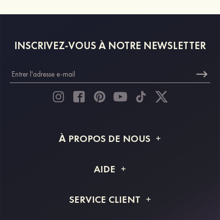
INSCRIVEZ-VOUS À NOTRE NEWSLETTER
À PROPOS DE NOUS
À propos de STACEES
AIDE
Livraison
FAQ
SERVICE CLIENT
Retour et remboursement
Suivi de commande
Guide des tailles