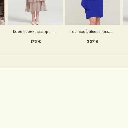
Robe trapèze scoop mousseline longueur mollet robe de mère de la mariée avec appliqué volants veste
Fourreau bateau mousseline longueur genou robe de mère de la mariée avec appliqué perle plissé veste
178 €
207 €