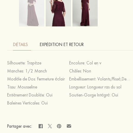
DÉTAILS
EXPÉDITION ET RETOUR
Silhouette:
Trapèze
Encolure:
Col en v
Manches:
1/2 Manch
Châles:
Non
Modèle de Dos:
Fermeture éclair
Embellissement:
Volants,Plissé,Dentelle
Tissu:
Mousseline
Longueur:
Longueur ras du sol
Entièrement Doublée:
Oui
Soutien-Gorge Intégré:
Oui
Baleines Verticales:
Oui
Partager avec: