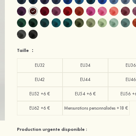
Taille ：
EU32
EU34
EU36
EU42
EU44
EU46
EU52 +6 €
EU54 +6 €
EU56 +
EU62 +6 €
Mensurations personnalisées +18 €
Production urgente disponible :