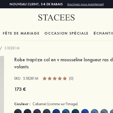
NOUVEAU CLIENT, 5 € DE RABAIS
Inscrivez-vous maintenant
FÊTE DE MARIAGE
OCCASION SPÉCIALE
ÉCHANTI
/
S18281M
Robe trapèze col en v mousseline longueur ras d
volants
SKU : S18281M
(0)
173 €
Couleur :
Cabernet
(comme sur l'image)