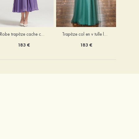
Robe trapèze cache cœur mousseline longueur mollet robe de mère de la mariée avec plissé veste
Trapèze col en v tulle longueur ras du sol robe de mère de la mariée avec perles paillettes
183 €
183 €