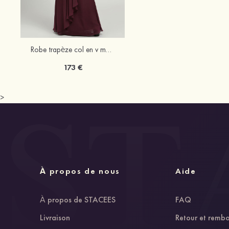
Robe trapèze col en v mousseline longueur ras du sol robe de mère de la mariée avec dentelle plissé volants
173 €
>
À propos de nous
Aide
À propos de STACEES
FAQ
Livraison
Retour et remb