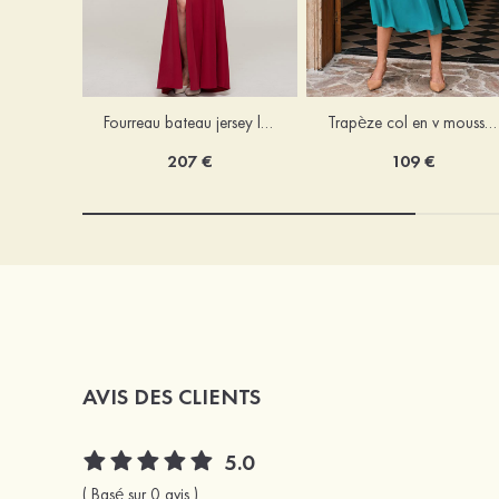
Fourreau bateau jersey longueur ras du sol robe de mère de la mariée avec appliqué fendue
Trapèze col en v mousseline longueur mollet robe de mère de la mariée avec plissé ceintures
207 €
109 €
AVIS DES CLIENTS
5.0
( Basé sur 0 avis )