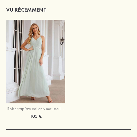
VU RÉCEMMENT
Robe trapèze col en v mousseline longueur ras du sol sans manches robe de demoiselle d'honneur
105 €