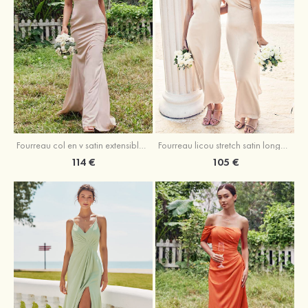
Fourreau licou stretch satin longueur cheville robe de demoiselle d'honneur
Fourreau col en v satin extensible ras du sol robe de demoiselle d'honneur
105 €
114 €