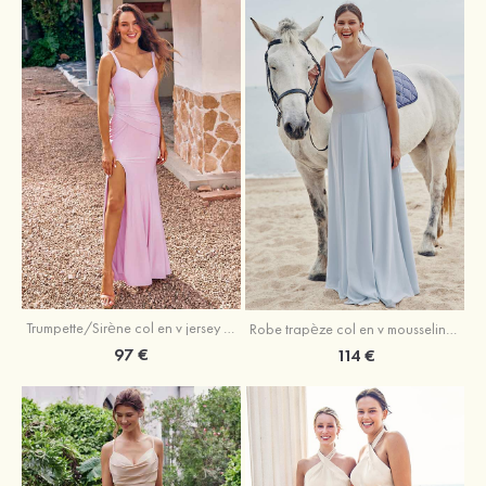
Trumpette/Sirène col en v jersey ras du sol robe de demoiselle d'honneur
Robe trapèze col en v mousseline ras du sol robe de demoiselle d'honneur
97 €
114 €