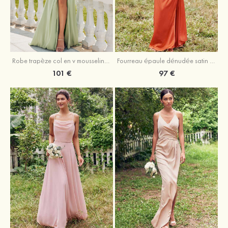
Robe trapèze col en v mousseline ras du sol robe de demoiselle d'honneur
Fourreau épaule dénudée satin extensible ras du sol robe de demoiselle d'honneur
101 €
97 €