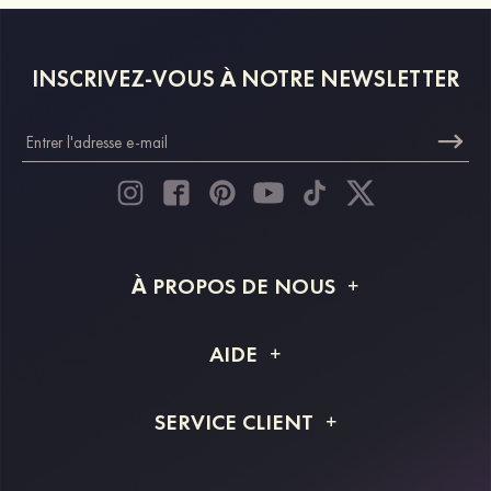
INSCRIVEZ-VOUS À NOTRE NEWSLETTER
À PROPOS DE NOUS
À propos de STACEES
AIDE
Livraison
FAQ
SERVICE CLIENT
Retour et remboursement
Suivi de commande
Guide des tailles