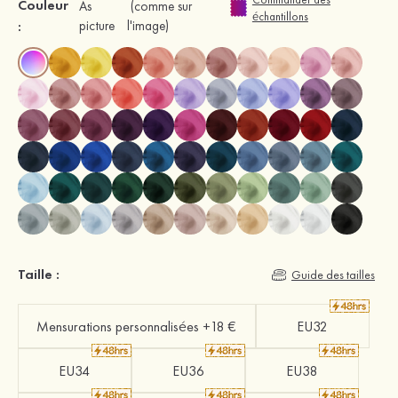
Couleur
As
(comme sur
échantillons
:
picture
l'image)
Taille :
Guide des tailles
Mensurations personnalisées +18 €
EU32
EU34
EU36
EU38