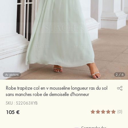
As picture
2
/
6
Robe trapèze col en v mousseline longueur ras du sol
sans manches robe de demoiselle d'honneur
SKU : S22063XYB
105 €
(0)
Commander des