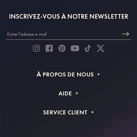
INSCRIVEZ-VOUS À NOTRE NEWSLETTER
À PROPOS DE NOUS
À propos de STACEES
AIDE
Livraison
FAQ
SERVICE CLIENT
Retour et remboursement
Suivi de commande
Guide des tailles
Projet personnalisé
Contactez-nous