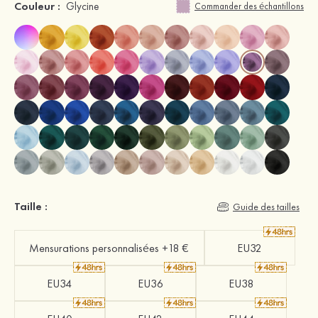
Couleur :
Glycine
Commander des échantillons
Taille :
Guide des tailles
Mensurations personnalisées +18 €
EU32
EU34
EU36
EU38