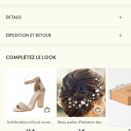
DÉTAILS
EXPÉDITION ET RETOUR
COMPLÉTEZ LE LOOK
Suède talons à bout ouvert sandales talon bottier chaussures pour les soirées
Beau perles d'Imitation épingles à cheveux coiffe
25 €
3 €
2