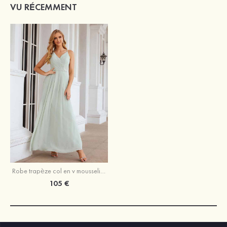
VU RÉCEMMENT
Robe trapèze col en v mousseline longueur ras du sol sans manches robe de demoiselle d'honneur
105 €