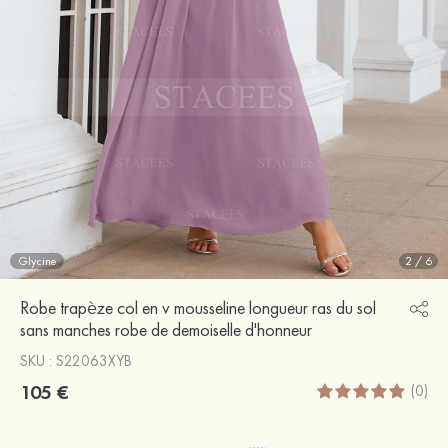
Glycine
2
/
6
Robe trapèze col en v mousseline longueur ras du sol
sans manches robe de demoiselle d'honneur
SKU : S22063XYB
105 €
(0)