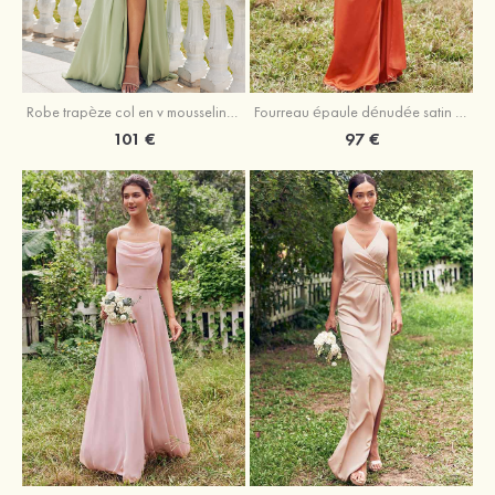
Robe trapèze col en v mousseline ras du sol robe de demoiselle d'honneur
Fourreau épaule dénudée satin extensible ras du sol robe de demoiselle d'honneur
101 €
97 €