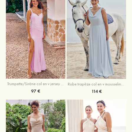
Trumpette/Sirène col en v jersey ras du sol robe de demoiselle d'honneur
Robe trapèze col en v mousseline ras du sol robe de demoiselle d'honneur
97 €
114 €