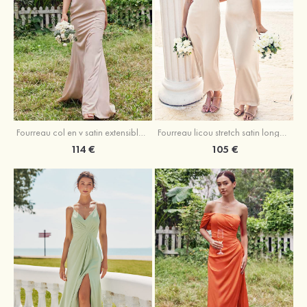
Fourreau licou stretch satin longueur cheville robe de demoiselle d'honneur
Fourreau col en v satin extensible ras du sol robe de demoiselle d'honneur
105 €
114 €