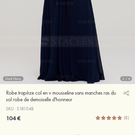
Dark Navy
2
/
6
Robe trapèze col en v mousseline sans manches ras du
sol robe de demoiselle d'honneur
SKU : S18104B
104 €
(8)