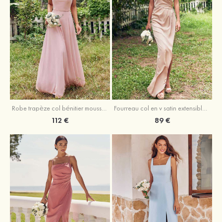
Fourreau col en v satin extensible asymétrique robe de demoiselle d'honneur
Robe trapèze col bénitier mousseline ras du sol robe de demoiselle d'honneur
89 €
112 €