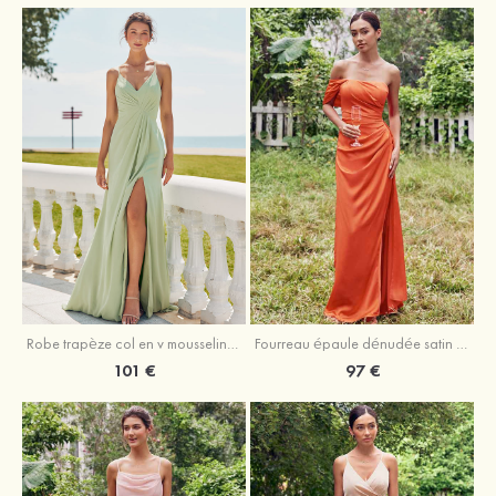
Robe trapèze col en v mousseline ras du sol robe de demoiselle d'honneur
Fourreau épaule dénudée satin extensible ras du sol robe de demoiselle d'honneur
101 €
97 €