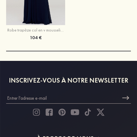
Robe trapèze col en v mousseline sans manches ras du sol robe de demoiselle d'honneur
104 €
INSCRIVEZ-VOUS À NOTRE NEWSLETTER