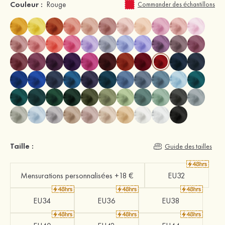
Couleur :
Rouge
Commander des échantillons
Taille :
Guide des tailles
Mensurations personnalisées +18 €
EU32
EU34
EU36
EU38