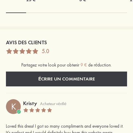
AVIS DES CLIENTS
5.0
Partagez votre look pour obtenir
9 €
de réduction.
ÉCRIRE UN COMMENTAIRE
Kristy
K
Acheteur vérifié
Loved this dress! I got so many compliments and everyone loved it.
It’s perfect and I would definitely buy from this website again.