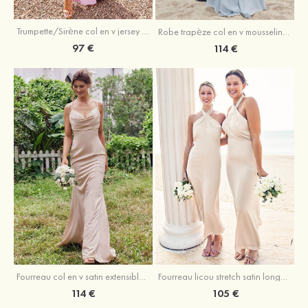
Trumpette/Sirène col en v jersey ras du sol robe de demoiselle d'honneur
Robe trapèze col en v mousseline ras du sol robe de demoiselle d'honneur
97 €
114 €
Fourreau licou stretch satin longueur cheville robe de demoiselle d'honneur
Fourreau col en v satin extensible ras du sol robe de demoiselle d'honneur
105 €
114 €