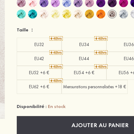
Taille ：
EU32
EU34
EU36
EU42
EU44
EU46
EU52 +6 €
EU54 +6 €
EU56 +
EU62 +6 €
Mensurations personnalisées +18 €
Disponibilité :
En stock
AJOUTER AU PANIER