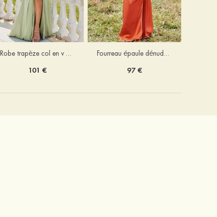
Robe trapèze col en v mousseline ras du sol robe de demoiselle d'honneur
Fourreau épaule dénudée satin extensible ras du sol robe de demoiselle d'honneur
101 €
97 €