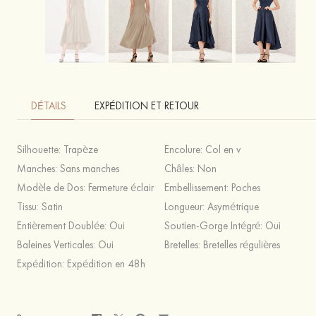
DÉTAILS
EXPÉDITION ET RETOUR
Silhouette:
Trapèze
Encolure:
Col en v
Manches:
Sans manches
Châles:
Non
Modèle de Dos:
Fermeture éclair
Embellissement:
Poches
Tissu:
Satin
Longueur:
Asymétrique
Entièrement Doublée:
Oui
Soutien-Gorge Intégré:
Oui
Baleines Verticales:
Oui
Bretelles:
Bretelles régulières
Expédition:
Expédition en 48h