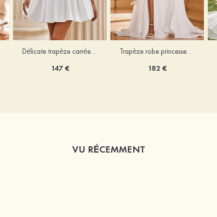
Délicate trapèze carrée satin courte/mini robe de mariée
Trapèze robe princesse épaule dénudée traîne chapelle satin robe de mariée
147 €
182 €
VU RÉCEMMENT