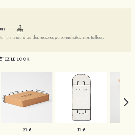
=
urs
aille standard ou des mesures personnalisées, nos tailleurs
TEZ LE LOOK
21 €
11 €
1