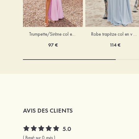
Trumpette/Sirène col en v jersey ras du sol robe de demoiselle d'honneur
Robe trapèze col en v mousseline ras du sol robe de demoiselle d'honneur
97 €
114 €
AVIS DES CLIENTS
5.0
( Basé sur 0 avis )