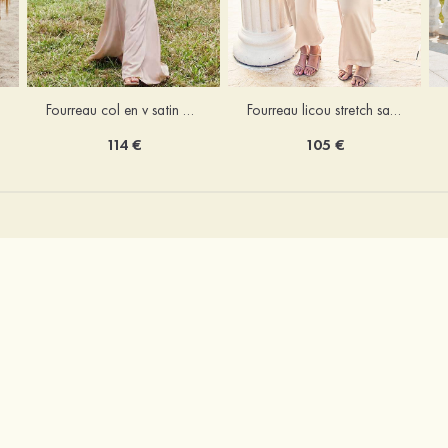
Fourreau licou stretch satin longueur cheville robe de demoiselle d'honneur
Fourreau col en v satin extensible ras du sol robe de demoiselle d'honneur
105 €
114 €