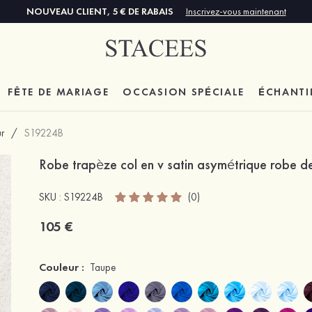
NOUVEAU CLIENT, 5 € DE RABAIS
Inscrivez-vous maintenant
FÊTE DE MARIAGE
OCCASION SPÉCIALE
ÉCHANTI
r
/
S19224B
Robe trapèze col en v satin asymétrique robe d
SKU : S19224B
(0)
105 €
Couleur :
Taupe