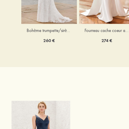
Bohème trumpette/sirène col en v dentelle traîne balayage robe de mariée
Fourreau cache coeur amovible/abattable satin robe de mariée
260 €
274 €