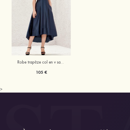
Robe trapèze col en v satin asymétrique robe de demoiselle d'honneur avec poches
105 €
>