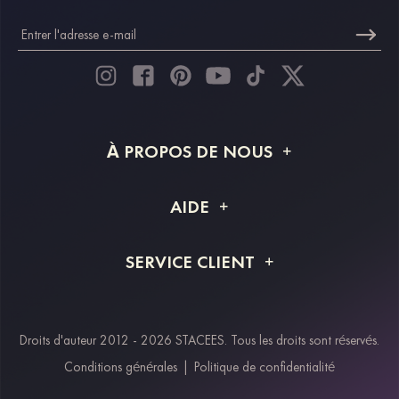
À PROPOS DE NOUS
À propos de STACEES
AIDE
Livraison
FAQ
SERVICE CLIENT
Retour et remboursement
Suivi de commande
Guide des tailles
Projet personnalisé
Contactez-nous
Droits d'auteur 2012 - 2026 STACEES. Tous les droits sont réservés.
Modes de paiement
Conditions générales
|
Politique de confidentialité
Klarna