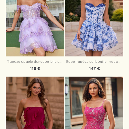
Trapèze épaule dénudée tulle courte/mini robe de fête de la rentrée avec paillettes
Robe trapèze col bénitier mousseline courte/mini robe de fête de la rentrée avec appliqué
118 €
147 €