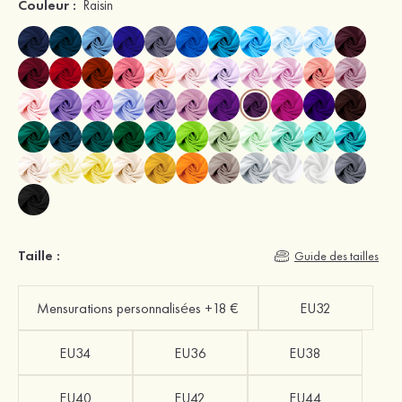
Couleur :
Raisin
Taille :
Guide des tailles
Mensurations personnalisées +18 €
EU32
EU34
EU36
EU38
EU40
EU42
EU44