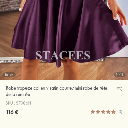
Raisin
1
/
3
Robe trapèze col en v satin courte/mini robe de fête
de la rentrée
SKU : S7086H
116 €
(0)