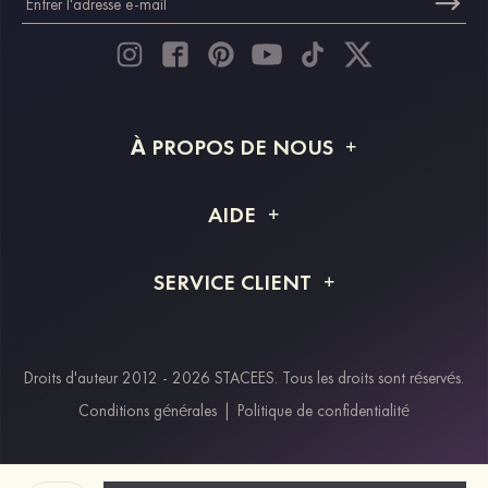
À PROPOS DE NOUS
À propos de STACEES
AIDE
Livraison
FAQ
SERVICE CLIENT
Retour et remboursement
Suivi de commande
Guide des tailles
Projet personnalisé
Contactez-nous
Droits d'auteur 2012 - 2026 STACEES. Tous les droits sont réservés.
Modes de paiement
Conditions générales
|
Politique de confidentialité
Klarna
Afterpay
Paypal