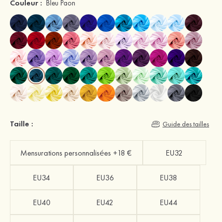
Couleur :
Bleu Paon
Taille :
Guide des tailles
Mensurations personnalisées +18 €
EU32
EU34
EU36
EU38
EU40
EU42
EU44