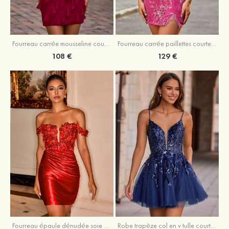
Fourreau carrée mousseline courte/mini robe de fête de la rentré avec volants
Fourreau carrée paillettes courte/mini robe de fête de la rentrée
108 €
129 €
Fourreau épaule dénudée soie comme du satin courte/mini robe de fête de la rentrée
Robe trapèze col en v tulle courte/mini robe de fête de la rentrée avec poches paillettes