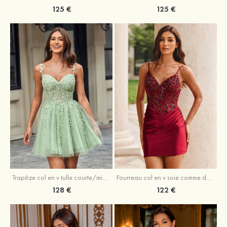
125 €
125 €
Trapèze col en v tulle courte/mini robe de fête de la rentrée avec perles
Fourreau col en v soie comme du satin courte/mini robe de fête de la rentrée avec paillettes
128 €
122 €