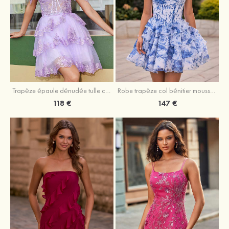
Trapèze épaule dénudée tulle courte/mini robe de fête de la rentrée avec paillettes
Robe trapèze col bénitier mousseline courte/mini robe de fête de la rentrée avec appliqué
118 €
147 €