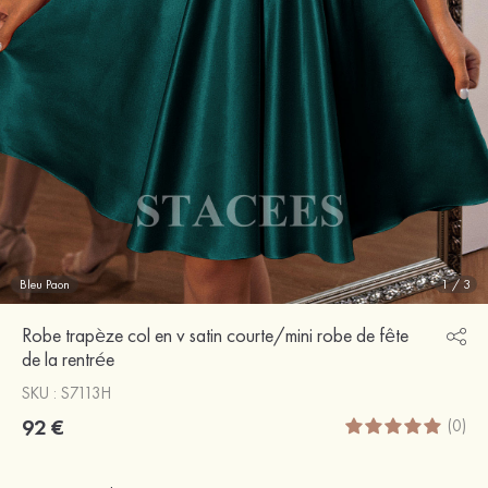
Bleu Paon
1
/
3
Robe trapèze col en v satin courte/mini robe de fête
de la rentrée
SKU : S7113H
92 €
(0)