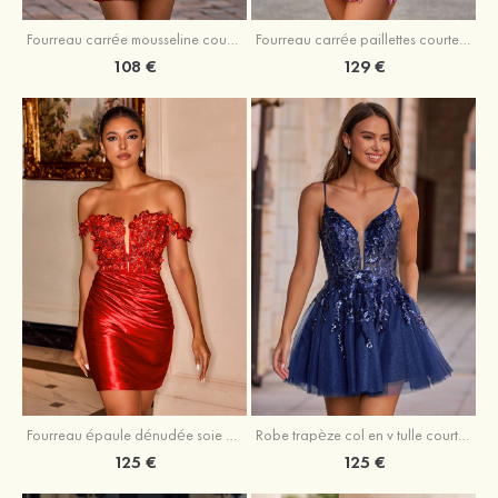
Fourreau carrée mousseline courte/mini robe de fête de la rentré avec volants
Fourreau carrée paillettes courte/mini robe de fête de la rentrée
108 €
129 €
Fourreau épaule dénudée soie comme du satin courte/mini robe de fête de la rentrée
Robe trapèze col en v tulle courte/mini robe de fête de la rentrée avec poches paillettes
125 €
125 €