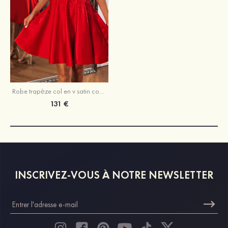
Robe trapèze col en v satin courte/mini robe de fête de la rentrée
131 €
INSCRIVEZ-VOUS À NOTRE NEWSLETTER