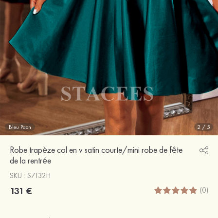
Bleu Paon
2
/
5
Robe trapèze col en v satin courte/mini robe de fête
de la rentrée
SKU : S7132H
131 €
(0)