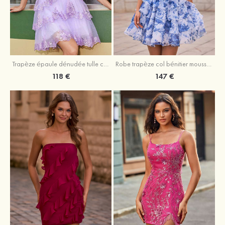
Trapèze épaule dénudée tulle courte/mini robe de fête de la rentrée avec paillettes
Robe trapèze col bénitier mousseline courte/mini robe de fête de la rentrée avec appliqué
118 €
147 €