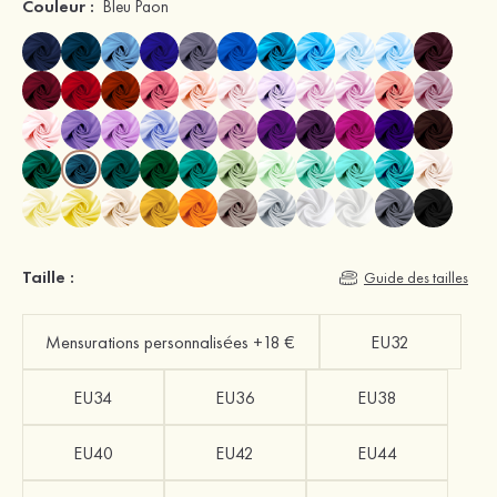
Couleur :
Bleu Paon
Taille :
Guide des tailles
Mensurations personnalisées +18 €
EU32
EU34
EU36
EU38
EU40
EU42
EU44