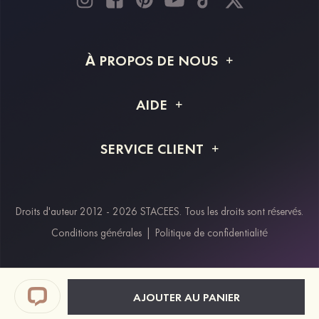
À PROPOS DE NOUS
À propos de STACEES
AIDE
Livraison
FAQ
SERVICE CLIENT
Retour et remboursement
Suivi de commande
Guide des tailles
Projet personnalisé
Contactez-nous
Droits d'auteur 2012 - 2026 STACEES. Tous les droits sont réservés.
Modes de paiement
Conditions générales
|
Politique de confidentialité
Klarna
Afterpay
Paypal
AJOUTER AU PANIER
Réductions étudiants & travailleurs essentiels