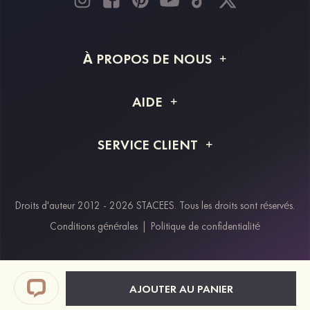
À PROPOS DE NOUS
À propos de STACEES
AIDE
Livraison
FAQ
SERVICE CLIENT
Retour et remboursement
Suivi de commande
Guide des tailles
Projet personnalisé
Contactez-nous
Droits d'auteur 2012 - 2026 STACEES. Tous les droits sont réservés.
Modes de paiement
Conditions générales
|
Politique de confidentialité
Klarna
Afterpay
Paypal
AJOUTER AU PANIER
Réductions étudiants & travailleurs essentiels