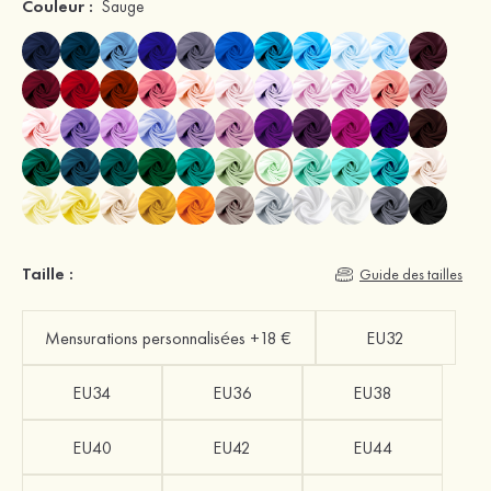
Couleur :
Sauge
Taille :
Guide des tailles
Mensurations personnalisées +18 €
EU32
EU34
EU36
EU38
EU40
EU42
EU44