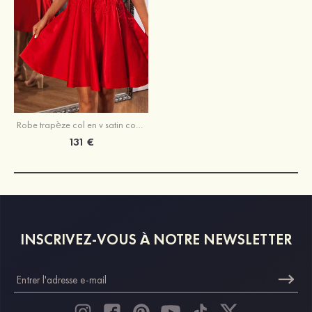
Robe trapèze col en v satin courte/mini robe de fête de la rentrée
131 €
INSCRIVEZ-VOUS À NOTRE NEWSLETTER