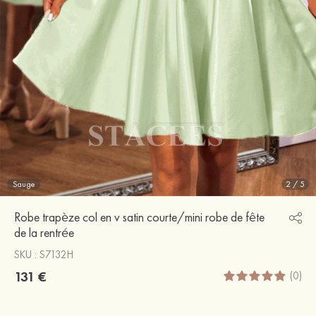
Sauge
2
/
5
Robe trapèze col en v satin courte/mini robe de fête
de la rentrée
SKU : S7132H
131 €
(0)