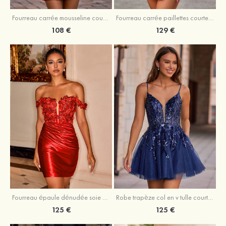
Fourreau carrée mousseline courte/mini robe de fête de la rentré avec volants
Fourreau carrée paillettes courte/mini robe de fête de la rentrée
108 €
129 €
Fourreau épaule dénudée soie comme du satin courte/mini robe de fête de la rentrée
Robe trapèze col en v tulle courte/mini robe de fête de la rentrée avec poches paillettes
125 €
125 €