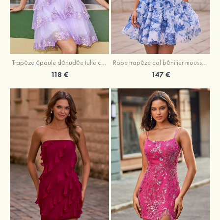
Trapèze épaule dénudée tulle courte/mini robe de fête de la rentrée avec paillettes
Robe trapèze col bénitier mousseline courte/mini robe de fête de la rentrée avec appliqué
118 €
147 €