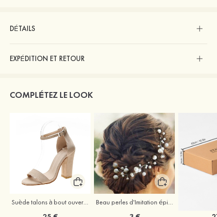
DÉTAILS
EXPÉDITION ET RETOUR
COMPLÉTEZ LE LOOK
Suède talons à bout ouvert sandales talon bottier chaussures pour les soirées
Beau perles d'Imitation épingles à cheveux coiffe
25 €
3 €
2