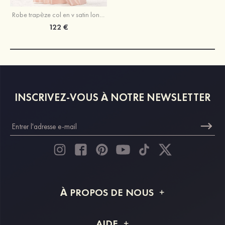
Robe trapèze col en v satin longueur ras du sol robe de demoiselle d'honneur avec plissé poches
122 €
INSCRIVEZ-VOUS À NOTRE NEWSLETTER
À PROPOS DE NOUS
À propos de STACEES
AIDE