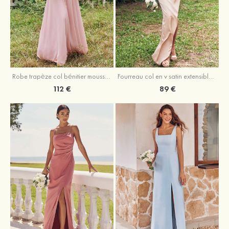
Fourreau col en v satin extensible asymétrique robe de demoiselle d'honneur
Robe trapèze col bénitier mousseline ras du sol robe de demoiselle d'honneur
89 €
112 €