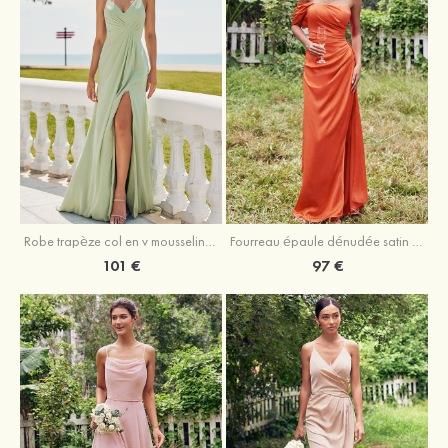
Robe trapèze col en v mousseline ras du sol robe de demoiselle d'honneur
Fourreau épaule dénudée satin extensible ras du sol robe de demoiselle d'honneur
101 €
97 €