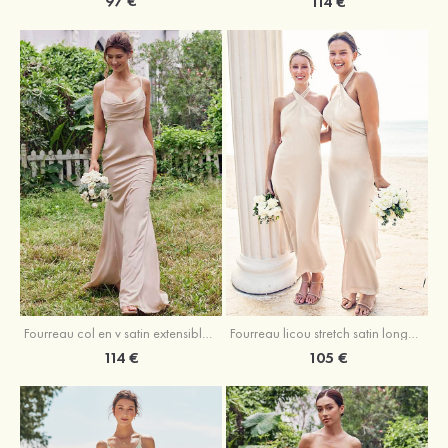
97 €
114 €
Fourreau licou stretch satin longueur cheville robe de demoiselle d'honneur
Fourreau col en v satin extensible ras du sol robe de demoiselle d'honneur
105 €
114 €