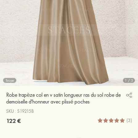
Taupe
1
/
5
Robe trapèze col en v satin longueur ras du sol robe de
demoiselle d'honneur avec plissé poches
SKU : S19215B
122 €
(3)