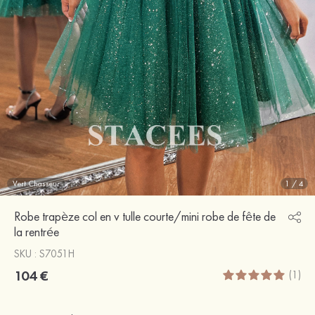
Vert Chasseur
1
/
4
Robe trapèze col en v tulle courte/mini robe de fête de
la rentrée
SKU : S7051H
104 €
(1)