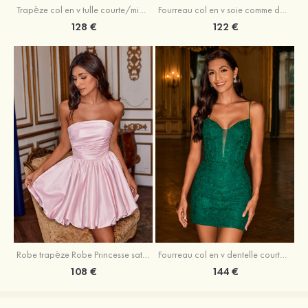
Trapèze col en v tulle courte/mini robe de fête de la rentrée avec perles
Fourreau col en v soie comme du satin courte/mini robe de fête de la rentrée avec paillettes
128 €
122 €
Robe trapèze Robe Princesse satin sans manches courte/mini robe de fête de la rentrée
Fourreau col en v dentelle courte/mini robe de fête de la rentré avec perles
108 €
144 €