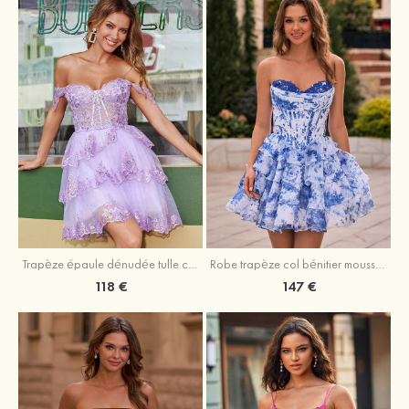
Trapèze épaule dénudée tulle courte/mini robe de fête de la rentrée avec paillettes
Robe trapèze col bénitier mousseline courte/mini robe de fête de la rentrée avec appliqué
118 €
147 €