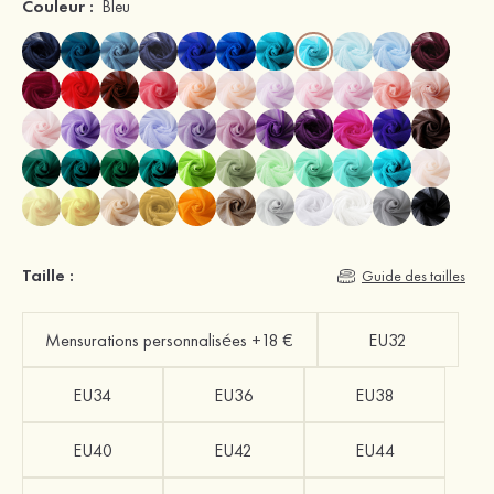
Couleur :
Bleu
Taille :
Guide des tailles
Mensurations personnalisées +18 €
EU32
EU34
EU36
EU38
EU40
EU42
EU44