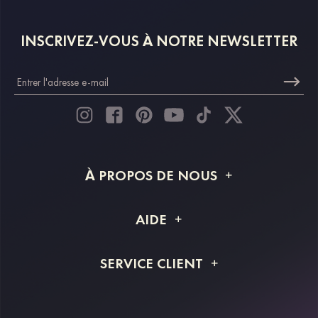
INSCRIVEZ-VOUS À NOTRE NEWSLETTER
À PROPOS DE NOUS
À propos de STACEES
AIDE
Livraison
FAQ
SERVICE CLIENT
Retour et remboursement
Suivi de commande
Guide des tailles
Projet personnalisé
Contactez-nous