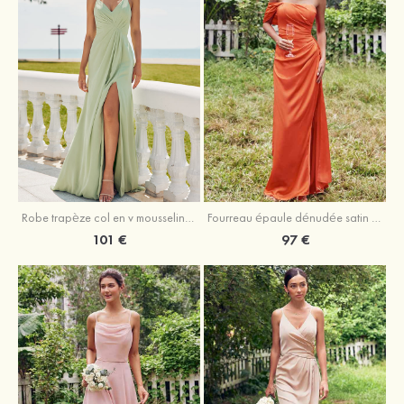
Robe trapèze col en v mousseline ras du sol robe de demoiselle d'honneur
Fourreau épaule dénudée satin extensible ras du sol robe de demoiselle d'honneur
101 €
97 €