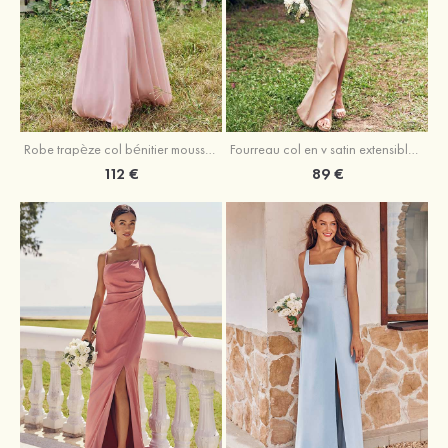
Fourreau col en v satin extensible asymétrique robe de demoiselle d'honneur
Robe trapèze col bénitier mousseline ras du sol robe de demoiselle d'honneur
89 €
112 €