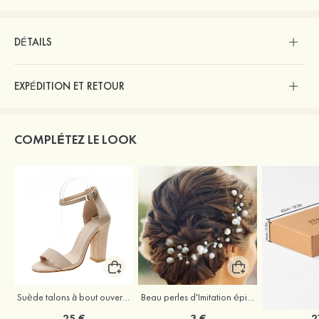
DÉTAILS
EXPÉDITION ET RETOUR
COMPLÉTEZ LE LOOK
Suède talons à bout ouvert sandales talon bottier chaussures pour les soirées
Beau perles d'Imitation épingles à cheveux coiffe
25 €
3 €
2