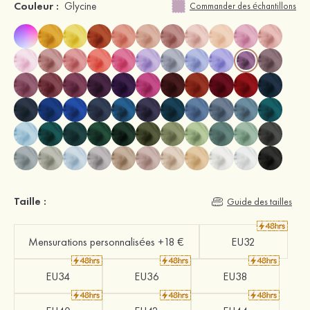
Couleur :
Glycine
Commander des échantillons
Taille :
Guide des tailles
Mensurations personnalisées +18 €
EU32
EU34
EU36
EU38