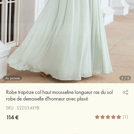
As picture
2
/
6
Robe trapèze col haut mousseline longueur ras du sol
robe de demoiselle d'honneur avec plissé
SKU : S22054XYB
114 €
(1)