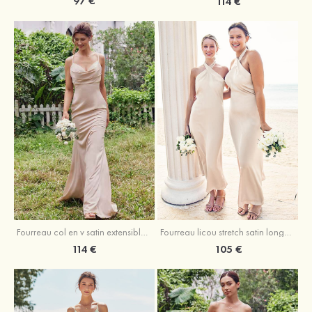
97 €
114 €
Fourreau licou stretch satin longueur cheville robe de demoiselle d'honneur
Fourreau col en v satin extensible ras du sol robe de demoiselle d'honneur
105 €
114 €