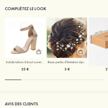
COMPLÉTEZ LE LOOK
Suède talons à bout ouvert sandales talon bottier chaussures pour les soirées
Beau perles d'Imitation épingles à cheveux coiffe
25 €
3 €
2
AVIS DES CLIENTS