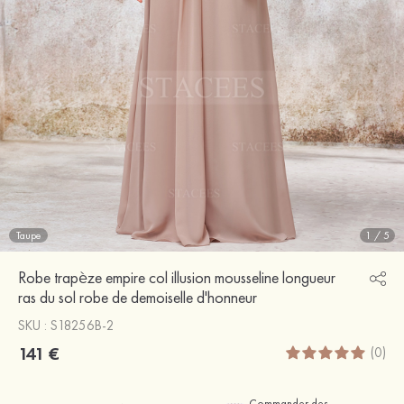
Taupe
1
/
5
Robe trapèze empire col illusion mousseline longueur
ras du sol robe de demoiselle d'honneur
SKU : S18256B-2
141 €
(0)
Commander des