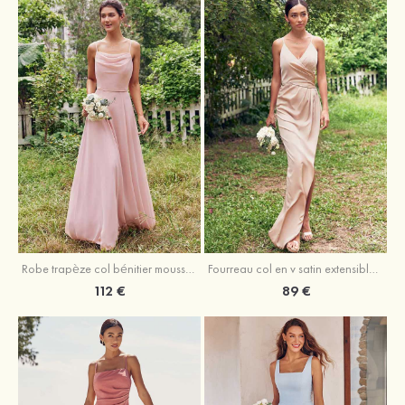
Fourreau col en v satin extensible asymétrique robe de demoiselle d'honneur
Robe trapèze col bénitier mousseline ras du sol robe de demoiselle d'honneur
89 €
112 €