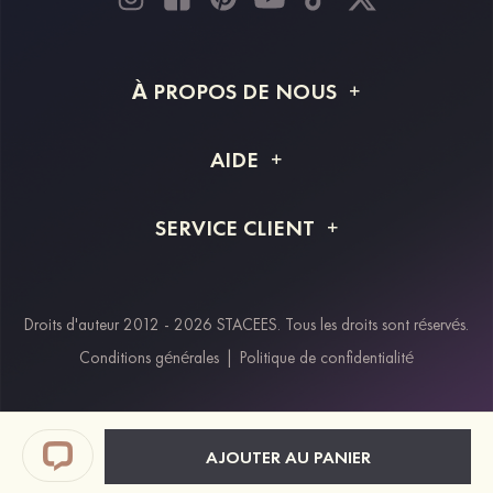
À PROPOS DE NOUS
À propos de STACEES
AIDE
Livraison
FAQ
SERVICE CLIENT
Retour et remboursement
Suivi de commande
Guide des tailles
Projet personnalisé
Contactez-nous
Droits d'auteur 2012 - 2026 STACEES. Tous les droits sont réservés.
Modes de paiement
Conditions générales
|
Politique de confidentialité
Klarna
Afterpay
Paypal
AJOUTER AU PANIER
Réductions étudiants & travailleurs essentiels