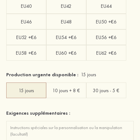
EU40
EU42
EU44
EU46
EU48
EU50 +€6
EU52 +€6
EU54 +€6
EU56 +€6
EU58 +€6
EU60 +€6
EU62 +€6
Production urgente disponible :
15 jours
15 jours
10 jours + 8 €
30 jours - 5 €
Exigences supplémentaires :