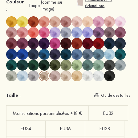
Couleur
(comme sur
Taupe
échantillons
:
l'image)
Taille :
Guide des tailles
Mensurations personnalisées +18 €
EU32
EU34
EU36
EU38