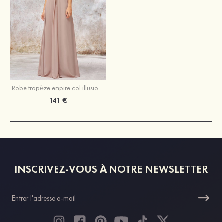
Robe trapèze empire col illusion mousseline longueur ras du sol robe de demoiselle d'honneur
141 €
INSCRIVEZ-VOUS À NOTRE NEWSLETTER