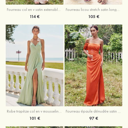
Fourreau licou stretch satin longueur cheville robe de demoiselle d'honneur
Fourreau col en v satin extensible ras du sol robe de demoiselle d'honneur
105 €
114 €
Robe trapèze col en v mousseline ras du sol robe de demoiselle d'honneur
Fourreau épaule dénudée satin extensible ras du sol robe de demoiselle d'honneur
101 €
97 €