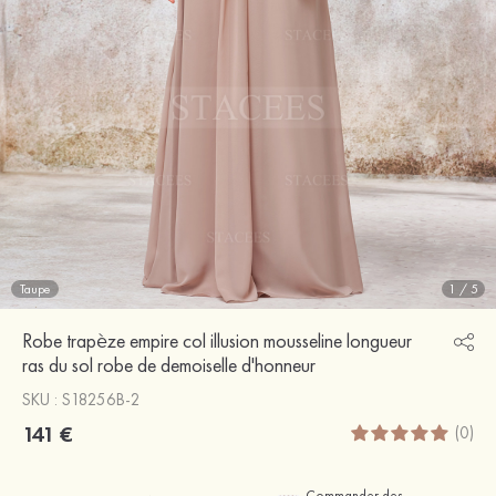
Taupe
1
/
5
Robe trapèze empire col illusion mousseline longueur
ras du sol robe de demoiselle d'honneur
SKU : S18256B-2
141 €
(0)
Commander des