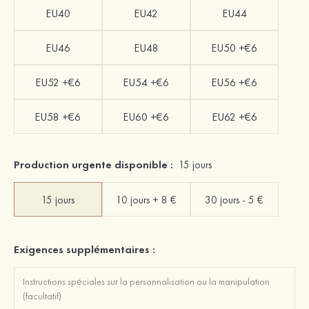
EU40
EU42
EU44
EU46
EU48
EU50 +€6
EU52 +€6
EU54 +€6
EU56 +€6
EU58 +€6
EU60 +€6
EU62 +€6
Production urgente disponible :
15 jours
15 jours
10 jours + 8 €
30 jours - 5 €
Exigences supplémentaires :