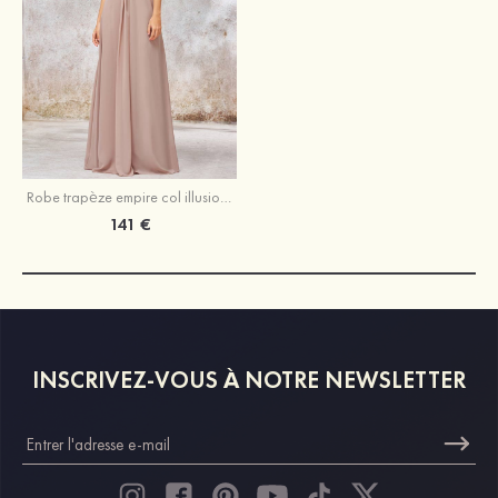
Robe trapèze empire col illusion mousseline longueur ras du sol robe de demoiselle d'honneur
141 €
INSCRIVEZ-VOUS À NOTRE NEWSLETTER