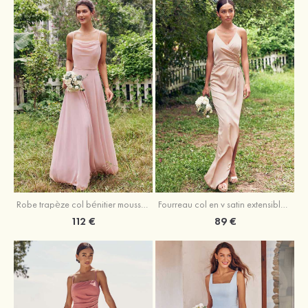
Fourreau col en v satin extensible asymétrique robe de demoiselle d'honneur
Robe trapèze col bénitier mousseline ras du sol robe de demoiselle d'honneur
89 €
112 €