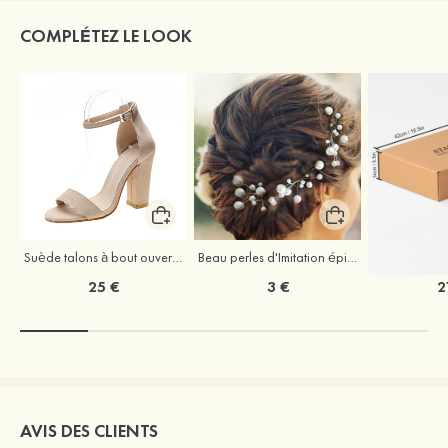
COMPLÉTEZ LE LOOK
Suède talons à bout ouvert sandales talon bottier chaussures pour les soirées
Beau perles d'Imitation épingles à cheveux coiffe
25 €
3 €
2
AVIS DES CLIENTS