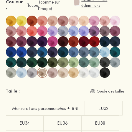
Couleur
(comme sur
Taupe
échantillons
:
l'image)
Taille :
Guide des tailles
Mensurations personnalisées +18 €
EU32
EU34
EU36
EU38