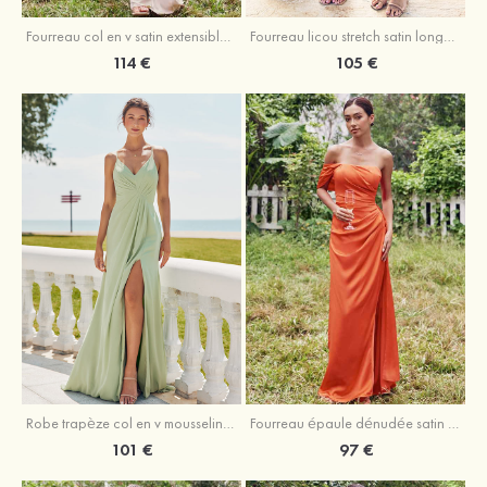
Fourreau licou stretch satin longueur cheville robe de demoiselle d'honneur
Fourreau col en v satin extensible ras du sol robe de demoiselle d'honneur
105 €
114 €
Robe trapèze col en v mousseline ras du sol robe de demoiselle d'honneur
Fourreau épaule dénudée satin extensible ras du sol robe de demoiselle d'honneur
101 €
97 €