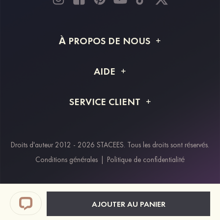
À PROPOS DE NOUS
À propos de STACEES
AIDE
Livraison
FAQ
SERVICE CLIENT
Retour et remboursement
Suivi de commande
Guide des tailles
Projet personnalisé
Contactez-nous
Droits d'auteur 2012 - 2026 STACEES. Tous les droits sont réservés.
Modes de paiement
Conditions générales
|
Politique de confidentialité
Klarna
Afterpay
Paypal
AJOUTER AU PANIER
Réductions étudiants & travailleurs essentiels