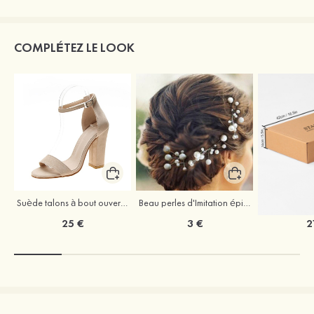
COMPLÉTEZ LE LOOK
Suède talons à bout ouvert sandales talon bottier chaussures pour les soirées
Beau perles d'Imitation épingles à cheveux coiffe
25 €
3 €
2