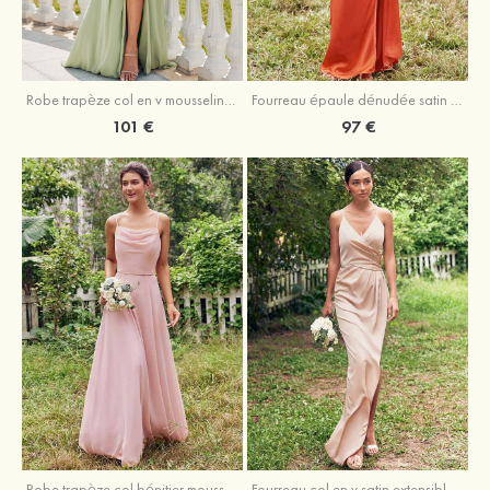
Robe trapèze col en v mousseline ras du sol robe de demoiselle d'honneur
Fourreau épaule dénudée satin extensible ras du sol robe de demoiselle d'honneur
101 €
97 €
Fourreau col en v satin extensible asymétrique robe de demoiselle d'honneur
Robe trapèze col bénitier mousseline ras du sol robe de demoiselle d'honneur