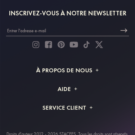
INSCRIVEZ-VOUS À NOTRE NEWSLETTER
À PROPOS DE NOUS
À propos de STACEES
AIDE
Livraison
FAQ
SERVICE CLIENT
Retour et remboursement
Suivi de commande
Guide des tailles
Projet personnalisé
Contactez-nous
Droits d'auteur 2012 - 2026 STACEES. Tous les droits sont réservés.