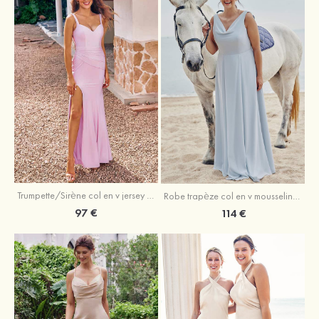
Trumpette/Sirène col en v jersey ras du sol robe de demoiselle d'honneur
Robe trapèze col en v mousseline ras du sol robe de demoiselle d'honneur
97 €
114 €