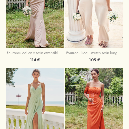
Fourreau licou stretch satin longueur cheville robe de demoiselle d'honneur
Fourreau col en v satin extensible ras du sol robe de demoiselle d'honneur
105 €
114 €