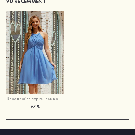
VU RÉCEMMENT
Robe trapèze empire licou mousseline court/mini robe de demoiselle d'honneur
97 €