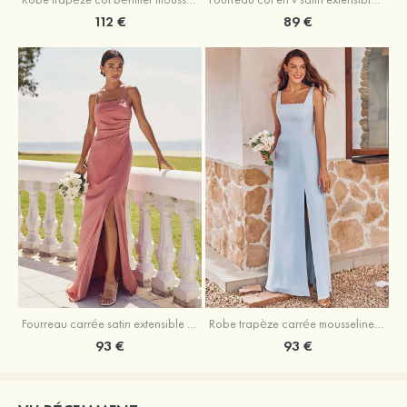
89 €
112 €
Fourreau carrée satin extensible ras du sol robe de demoiselle d'honneur
Robe trapèze carrée mousseline ras du sol robe de demoiselle d'honneur
93 €
93 €