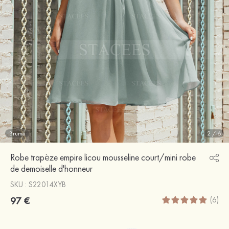
Brume
2
/
6
Robe trapèze empire licou mousseline court/mini robe
de demoiselle d'honneur
SKU : S22014XYB
97 €
(6)