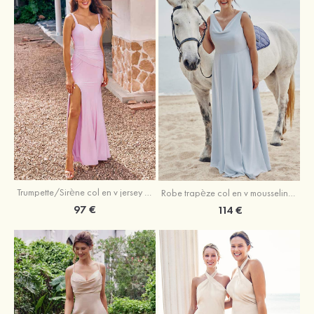
Trumpette/Sirène col en v jersey ras du sol robe de demoiselle d'honneur
Robe trapèze col en v mousseline ras du sol robe de demoiselle d'honneur
97 €
114 €