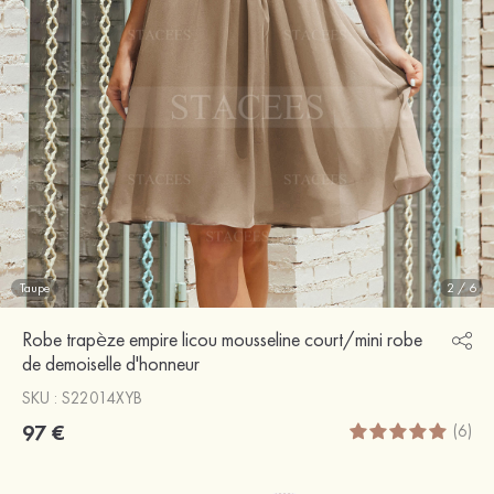
Taupe
2
/
6
Robe trapèze empire licou mousseline court/mini robe
de demoiselle d'honneur
SKU : S22014XYB
97 €
(6)