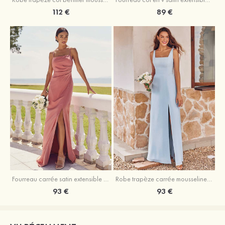
89 €
112 €
Fourreau carrée satin extensible ras du sol robe de demoiselle d'honneur
Robe trapèze carrée mousseline ras du sol robe de demoiselle d'honneur
93 €
93 €