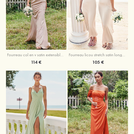
Fourreau licou stretch satin longueur cheville robe de demoiselle d'honneur
Fourreau col en v satin extensible ras du sol robe de demoiselle d'honneur
105 €
114 €