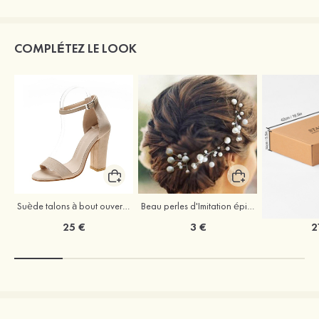
COMPLÉTEZ LE LOOK
Suède talons à bout ouvert sandales talon bottier chaussures pour les soirées
Beau perles d'Imitation épingles à cheveux coiffe
25 €
3 €
2