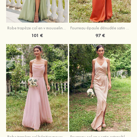
Robe trapèze col en v mousseline ras du sol robe de demoiselle d'honneur
Fourreau épaule dénudée satin extensible ras du sol robe de demoiselle d'honneur
101 €
97 €
Fourreau col en v satin extensible asymétrique robe de demoiselle d'honneur
Robe trapèze col bénitier mousseline ras du sol robe de demoiselle d'honneur