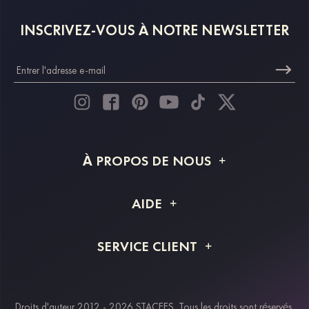
INSCRIVEZ-VOUS À NOTRE NEWSLETTER
À PROPOS DE NOUS
À propos de STACEES
AIDE
Livraison
FAQ
SERVICE CLIENT
Retour et remboursement
Suivi de commande
Guide des tailles
Projet personnalisé
Contactez-nous
Droits d'auteur 2012 - 2026 STACEES. Tous les droits sont réservés.