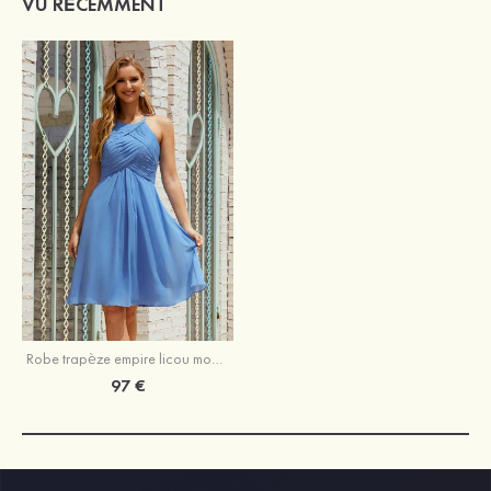
VU RÉCEMMENT
Robe trapèze empire licou mousseline court/mini robe de demoiselle d'honneur
97 €