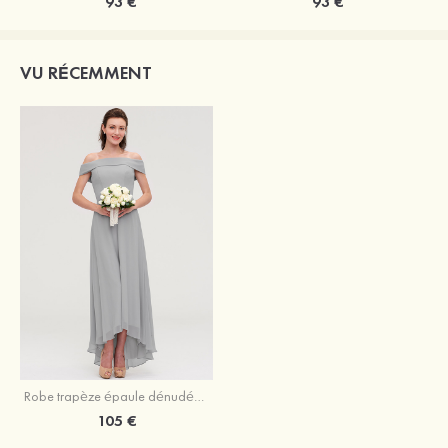
93 €
93 €
VU RÉCEMMENT
Robe trapèze épaule dénudée mousseline asymétrique robe de demoiselle d'honneur
105 €