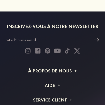
INSCRIVEZ-VOUS À NOTRE NEWSLETTER
À PROPOS DE NOUS
À propos de STACEES
AIDE
Livraison
FAQ
SERVICE CLIENT
Retour et remboursement