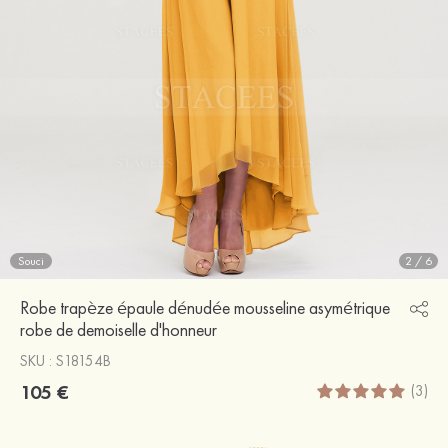
Souci
2
/
6
Robe trapèze épaule dénudée mousseline asymétrique
robe de demoiselle d'honneur
SKU : S18154B
105 €
(3)