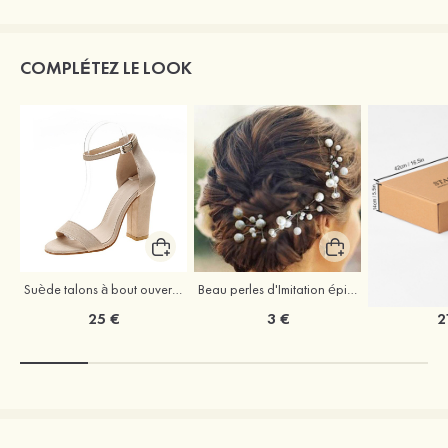
COMPLÉTEZ LE LOOK
Suède talons à bout ouvert sandales talon bottier chaussures pour les soirées
Beau perles d'Imitation épingles à cheveux coiffe
25 €
3 €
2