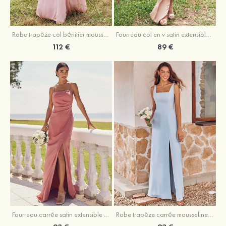
Fourreau col en v satin extensible asymétrique robe de demoiselle d'honneur
Robe trapèze col bénitier mousseline ras du sol robe de demoiselle d'honneur
89 €
112 €
Fourreau carrée satin extensible ras du sol robe de demoiselle d'honneur
Robe trapèze carrée mousseline ras du sol robe de demoiselle d'honneur