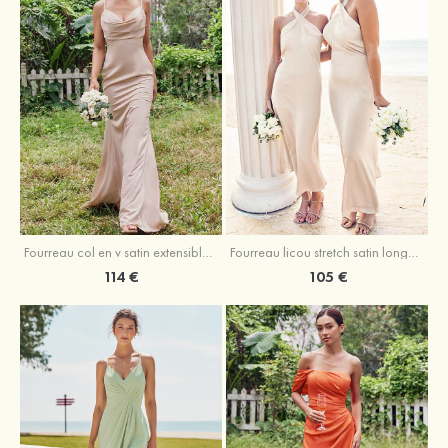
Fourreau licou stretch satin longueur cheville robe de demoiselle d'honneur
Fourreau col en v satin extensible ras du sol robe de demoiselle d'honneur
105 €
114 €