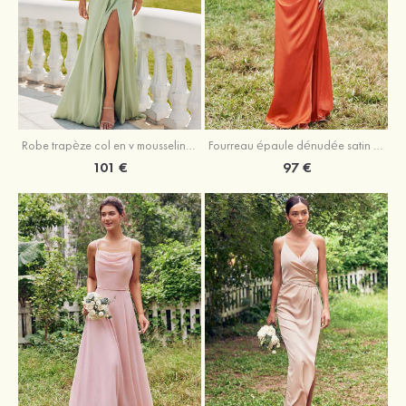
Robe trapèze col en v mousseline ras du sol robe de demoiselle d'honneur
Fourreau épaule dénudée satin extensible ras du sol robe de demoiselle d'honneur
101 €
97 €