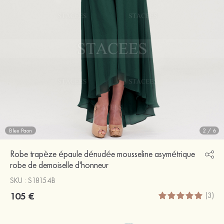
Bleu Paon
2
/
6
Robe trapèze épaule dénudée mousseline asymétrique
robe de demoiselle d'honneur
SKU : S18154B
105 €
(3)