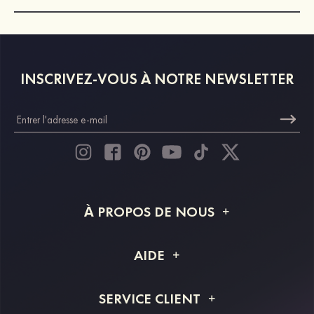
INSCRIVEZ-VOUS À NOTRE NEWSLETTER
À PROPOS DE NOUS
À propos de STACEES
AIDE
Livraison
FAQ
SERVICE CLIENT
Retour et remboursement