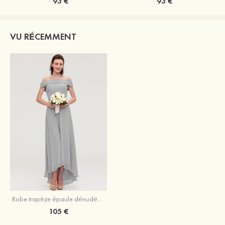
93 €
93 €
VU RÉCEMMENT
Robe trapèze épaule dénudée mousseline asymétrique robe de demoiselle d'honneur
105 €