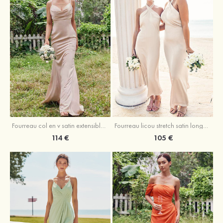
Fourreau licou stretch satin longueur cheville robe de demoiselle d'honneur
Fourreau col en v satin extensible ras du sol robe de demoiselle d'honneur
105 €
114 €