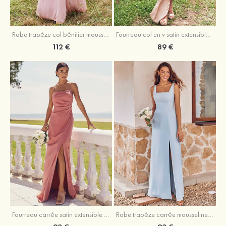
Fourreau col en v satin extensible asymétrique robe de demoiselle d'honneur
Robe trapèze col bénitier mousseline ras du sol robe de demoiselle d'honneur
89 €
112 €
Fourreau carrée satin extensible ras du sol robe de demoiselle d'honneur
Robe trapèze carrée mousseline ras du sol robe de demoiselle d'honneur