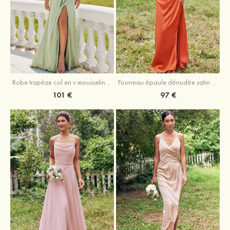
Robe trapèze col en v mousseline ras du sol robe de demoiselle d'honneur
Fourreau épaule dénudée satin extensible ras du sol robe de demoiselle d'honneur
101 €
97 €