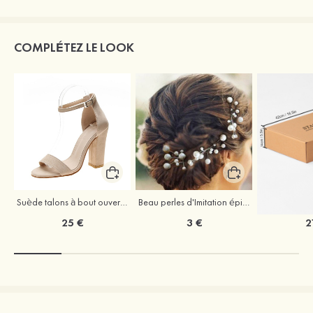
COMPLÉTEZ LE LOOK
Suède talons à bout ouvert sandales talon bottier chaussures pour les soirées
Beau perles d'Imitation épingles à cheveux coiffe
25 €
3 €
2