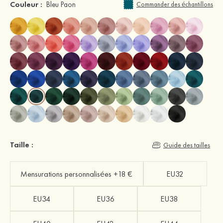
Couleur :
Bleu Paon
Commander des échantillons
Taille :
Guide des tailles
Mensurations personnalisées +18 €
EU32
EU34
EU36
EU38