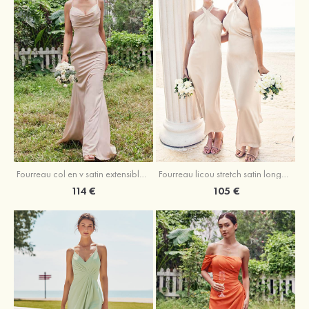
Fourreau licou stretch satin longueur cheville robe de demoiselle d'honneur
Fourreau col en v satin extensible ras du sol robe de demoiselle d'honneur
105 €
114 €