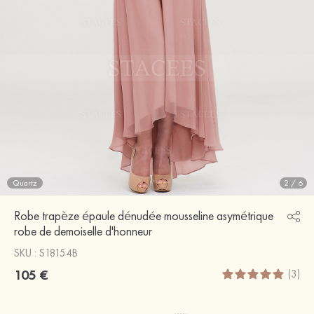
Quartz
2
/
6
Robe trapèze épaule dénudée mousseline asymétrique
robe de demoiselle d'honneur
SKU : S18154B
105 €
(3)