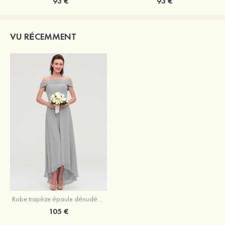
93 €
93 €
VU RÉCEMMENT
Robe trapèze épaule dénudée mousseline asymétrique robe de demoiselle d'honneur
105 €