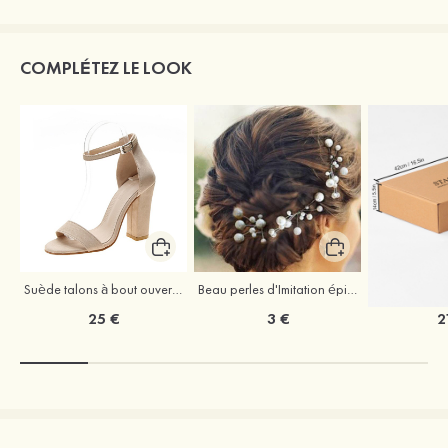
COMPLÉTEZ LE LOOK
Suède talons à bout ouvert sandales talon bottier chaussures pour les soirées
Beau perles d'Imitation épingles à cheveux coiffe
25 €
3 €
2