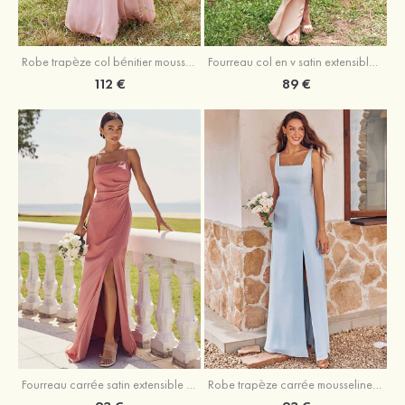
Fourreau col en v satin extensible asymétrique robe de demoiselle d'honneur
Robe trapèze col bénitier mousseline ras du sol robe de demoiselle d'honneur
89 €
112 €
Fourreau carrée satin extensible ras du sol robe de demoiselle d'honneur
Robe trapèze carrée mousseline ras du sol robe de demoiselle d'honneur