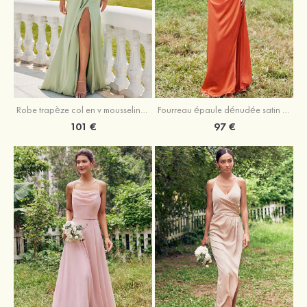
Robe trapèze col en v mousseline ras du sol robe de demoiselle d'honneur
Fourreau épaule dénudée satin extensible ras du sol robe de demoiselle d'honneur
101 €
97 €