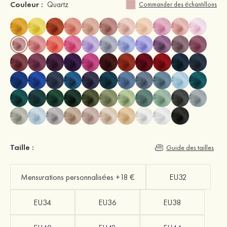
Couleur :
Quartz
Commander des échantillons
Taille :
Guide des tailles
Mensurations personnalisées +18 €
EU32
EU34
EU36
EU38