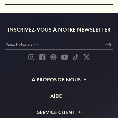
INSCRIVEZ-VOUS À NOTRE NEWSLETTER
À PROPOS DE NOUS
À propos de STACEES
AIDE
Livraison
FAQ
SERVICE CLIENT
Retour et remboursement