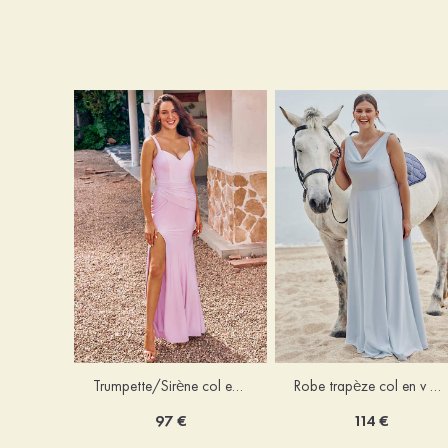
Trumpette/Sirène col en v jersey ras du sol robe de demoiselle d'honneur
Robe trapèze col en v mousseline ras du sol robe de demoiselle d'honneur
97 €
114 €