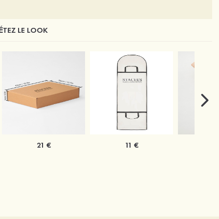
TEZ LE LOOK
21 €
11 €
1