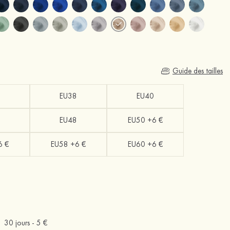
Guide des tailles
EU38
EU40
EU48
EU50 +6 €
6 €
EU58 +6 €
EU60 +6 €
30 jours -
5 €