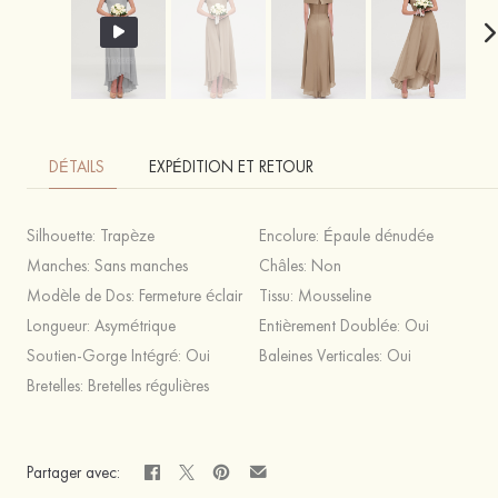
DÉTAILS
EXPÉDITION ET RETOUR
Silhouette:
Trapèze
Encolure:
Épaule dénudée
Manches:
Sans manches
Châles:
Non
Modèle de Dos:
Fermeture éclair
Tissu:
Mousseline
Longueur:
Asymétrique
Entièrement Doublée:
Oui
Soutien-Gorge Intégré:
Oui
Baleines Verticales:
Oui
Bretelles:
Bretelles régulières
Partager avec: