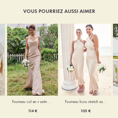
VOUS POURRIEZ AUSSI AIMER
Fourreau licou stretch satin longueur cheville robe de demoiselle d'honneur
Fourreau col en v satin extensible ras du sol robe de demoiselle d'honneur
105 €
114 €