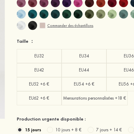
Commander des échantillons
Taille ：
EU32
EU34
EU36
EU42
EU44
EU46
EU52 +6 €
EU54 +6 €
EU56 +
EU62 +6 €
Mensurations personnalisées +18 €
Production urgente disponible :
15 jours
10 jours +
8 €
7 jours +
14 €