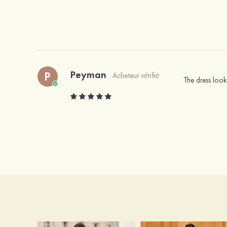
Peyman
P
Acheteur vérifié
The dress look