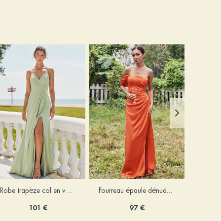
Robe trapèze col en v mousseline ras du sol robe de demoiselle d'honneur
Fourreau épaule dénudée satin extensible ras du sol robe de demoiselle d'honneur
101 €
97 €