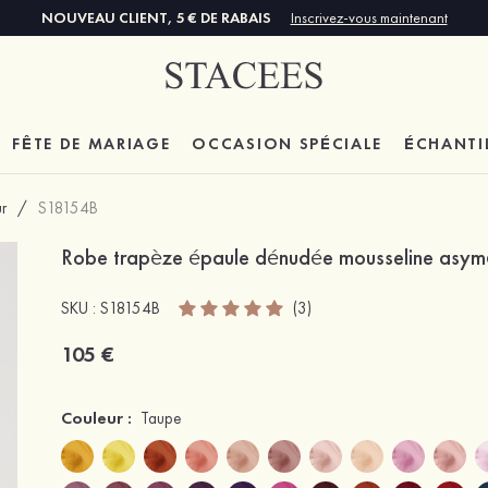
NOUVEAU CLIENT, 5 € DE RABAIS
Inscrivez-vous maintenant
FÊTE DE MARIAGE
OCCASION SPÉCIALE
ÉCHANTI
r
/
S18154B
Robe trapèze épaule dénudée mousseline asymé
SKU : S18154B
(3)
105 €
Couleur :
Taupe