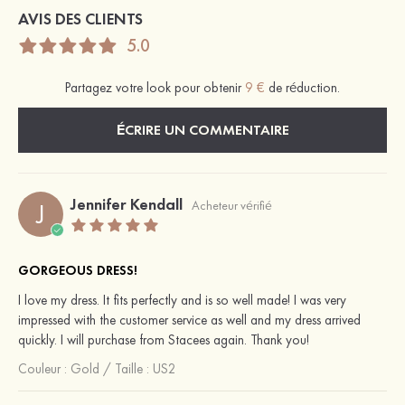
AVIS DES CLIENTS
5.0
Partagez votre look pour obtenir
9 €
de réduction.
ÉCRIRE UN COMMENTAIRE
Jennifer Kendall
J
Acheteur vérifié
GORGEOUS DRESS!
I love my dress. It fits perfectly and is so well made! I was very
impressed with the customer service as well and my dress arrived
quickly. I will purchase from Stacees again. Thank you!
Couleur :
Gold
/
Taille : US2