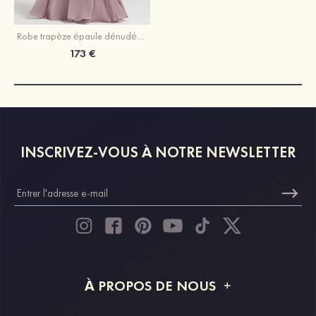
Robe trapèze épaule dénudée mousseline longueur ras du sol robe de mère de la mariée avec appliqué
173 €
INSCRIVEZ-VOUS À NOTRE NEWSLETTER
À PROPOS DE NOUS
À propos de STACEES