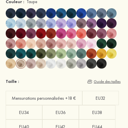
Couleur :
Taupe
Taille :
Guide des tailles
Mensurations personnalisées +18 €
EU32
EU34
EU36
EU38
EU40
EU42
EU44