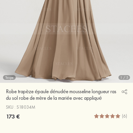
Taupe
1
/
5
Robe trapèze épaule dénudée mousseline longueur ras
du sol robe de mère de la mariée avec appliqué
SKU : S18034M
173 €
(6)