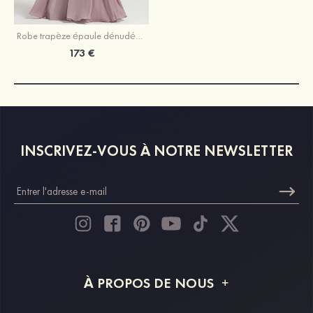
Robe trapèze épaule dénudée mousseline longueur ras du sol robe de mère de la mariée avec appliqué
173 €
INSCRIVEZ-VOUS À NOTRE NEWSLETTER
À PROPOS DE NOUS
À propos de STACEES