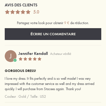
AVIS DES CLIENTS
5.0
Partagez votre look pour obtenir
9 €
de réduction.
ÉCRIRE UN COMMENTAIRE
Jennifer Kendall
J
Acheteur vérifié
GORGEOUS DRESS!
I love my dress. It fits perfectly and is so well made! I was very
impressed with the customer service as well and my dress arrived
quickly. I will purchase from Stacees again. Thank you!
Couleur :
Gold
/
Taille : US2