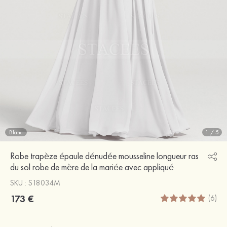
Blanc
1
/
5
Robe trapèze épaule dénudée mousseline longueur ras
du sol robe de mère de la mariée avec appliqué
SKU : S18034M
173 €
(6)