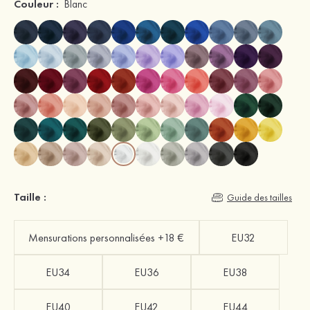
Couleur :
Blanc
Taille :
Guide des tailles
Mensurations personnalisées +18 €
EU32
EU34
EU36
EU38
EU40
EU42
EU44