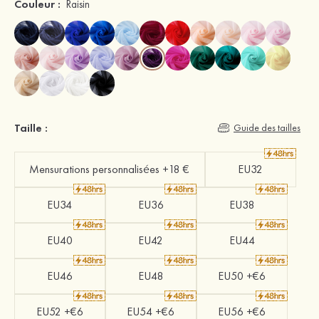
Couleur :
Raisin
Taille :
Guide des tailles
Mensurations personnalisées +18 €
EU32
EU34
EU36
EU38
EU40
EU42
EU44
EU46
EU48
EU50 +€6
EU52 +€6
EU54 +€6
EU56 +€6