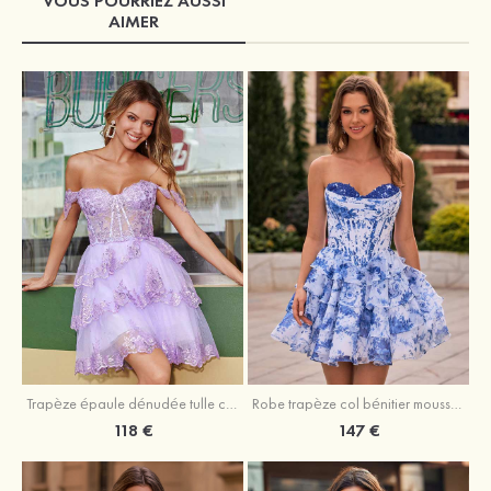
VOUS POURRIEZ AUSSI
AIMER
Trapèze épaule dénudée tulle courte/mini robe de fête de la rentrée avec paillettes
Robe trapèze col bénitier mousseline courte/mini robe de fête de la rentrée avec appliqué
118 €
147 €