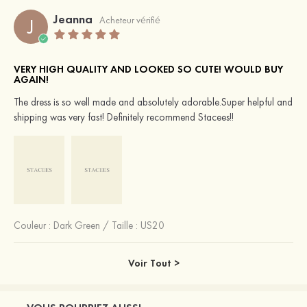
Jeanna
J
Acheteur vérifié
VERY HIGH QUALITY AND LOOKED SO CUTE! WOULD BUY
AGAIN!
The dress is so well made and absolutely adorable.Super helpful and
shipping was very fast! Definitely recommend Stacees!!
Couleur :
Dark Green
/
Taille : US20
Voir Tout >