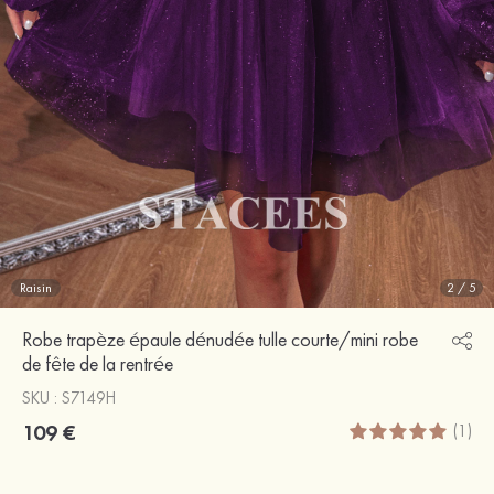
Raisin
2
/
5
Robe trapèze épaule dénudée tulle courte/mini robe
de fête de la rentrée
SKU : S7149H
109 €
(1)