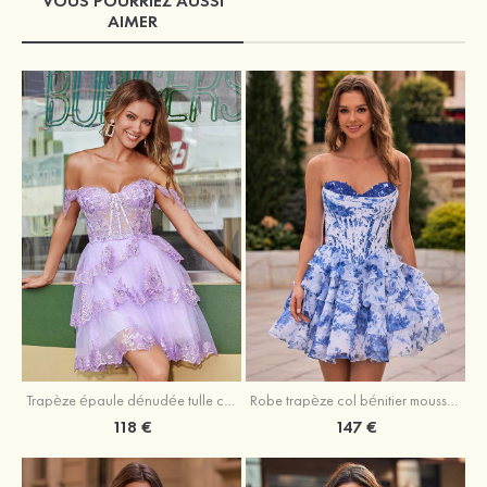
VOUS POURRIEZ AUSSI
AIMER
Trapèze épaule dénudée tulle courte/mini robe de fête de la rentrée avec paillettes
Robe trapèze col bénitier mousseline courte/mini robe de fête de la rentrée avec appliqué
118 €
147 €