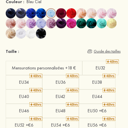
Couleur :
Bleu Ciel
Taille :
Guide des tailles
Mensurations personnalisées +18 €
EU32
EU34
EU36
EU38
EU40
EU42
EU44
EU46
EU48
EU50 +€6
EU52 +€6
EU54 +€6
EU56 +€6