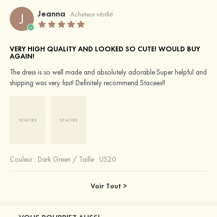
Jeanna
J
Acheteur vérifié
VERY HIGH QUALITY AND LOOKED SO CUTE! WOULD BUY
AGAIN!
The dress is so well made and absolutely adorable.Super helpful and
shipping was very fast! Definitely recommend Stacees!!
Couleur :
Dark Green
/
Taille : US20
Voir Tout >