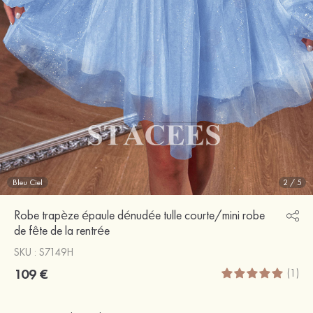
Bleu Ciel
2
/
5
Robe trapèze épaule dénudée tulle courte/mini robe
de fête de la rentrée
SKU : S7149H
109 €
(1)