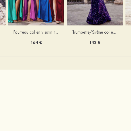
Trumpette/Sirène col en v velours paillettes traîne balayage robe de bal
Fourreau col en v satin traîne balayage robe de bal
142 €
164 €