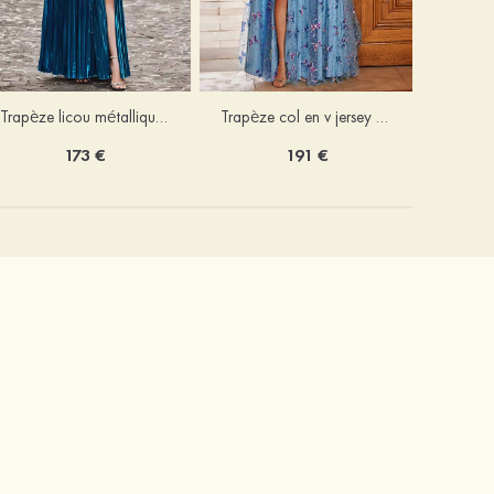
Trapèze licou métallique ras du sol robe de bal
Trapèze col en v jersey ras du sol robe de bal avec papillon
173 €
191 €