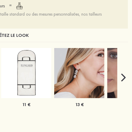
=
urs
aille standard ou des mesures personnalisées, nos tailleurs
TEZ LE LOOK
11 €
13 €
1