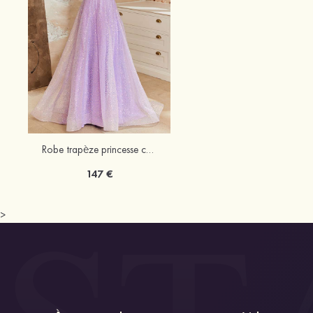
Robe trapèze princesse col en v paillettes traîne balayage robe de bal
147 €
>