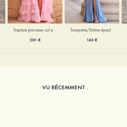
Trapèze princesse col en v organza traîne balayage robe de bal
Trumpette/Sirène épaule dénudée velours paillettes ras du sol robe de bal
201 €
143 €
VU RÉCEMMENT