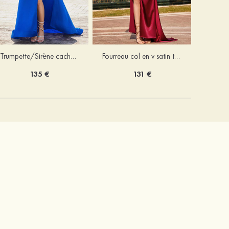
Trumpette/Sirène cache coeur charmeuse traîne balayage robe de bal
Fourreau col en v satin traîne balayage robe de bal
135 €
131 €