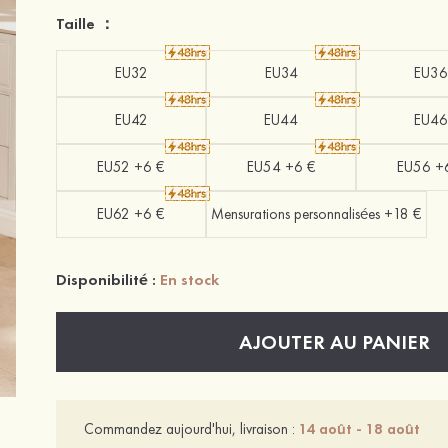
Taille ：
EU32
EU34
EU36
EU42
EU44
EU46
EU52 +6 €
EU54 +6 €
EU56 +
EU62 +6 €
Mensurations personnalisées +18 €
Disponibilité :
En stock
AJOUTER AU PANIER
Commandez aujourd'hui, livraison :
14 août - 18 août