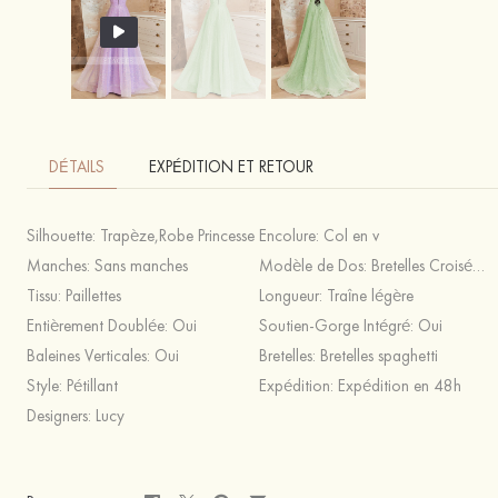
DÉTAILS
EXPÉDITION ET RETOUR
Silhouette:
Trapèze,Robe Princesse
Encolure:
Col en v
Manches:
Sans manches
Modèle de Dos:
Bretelles Croisées,Fermeture éclair
Tissu:
Paillettes
Longueur:
Traîne légère
Entièrement Doublée:
Oui
Soutien-Gorge Intégré:
Oui
Baleines Verticales:
Oui
Bretelles:
Bretelles spaghetti
Style:
Pétillant
Expédition:
Expédition en 48h
Designers:
Lucy