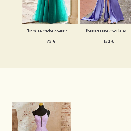
Trapèze cache coeur tulle ras du sol robe de bal avec cristal
Fourreau une épaule satin ras du sol robe de bal
173 €
152 €