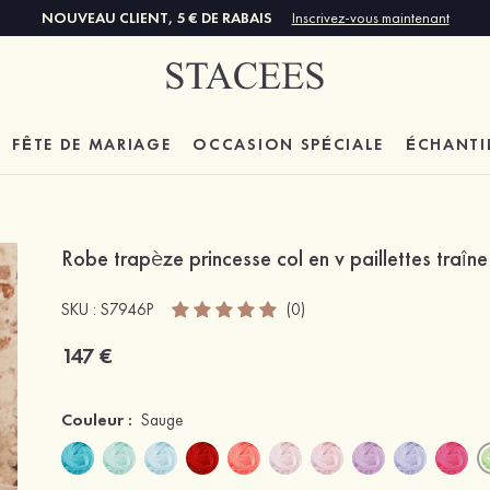
NOUVEAU CLIENT, 5 € DE RABAIS
Inscrivez-vous maintenant
FÊTE DE MARIAGE
OCCASION SPÉCIALE
ÉCHANTI
Robe trapèze princesse col en v paillettes traî
SKU : S7946P
(0)
147 €
Couleur :
Sauge