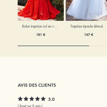
Robe trapèze col en v mousseline ras du sol robe de bal
Trapèze épaule dénudée tulle ras du sol robe de bal
181 €
147 €
AVIS DES CLIENTS
5.0
( Basé sur 0 avis )