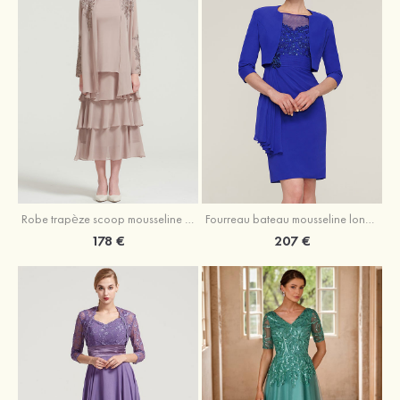
Robe trapèze scoop mousseline longueur mollet robe de mère de la mariée avec appliqué volants veste
Fourreau bateau mousseline longueur genou robe de mère de la mariée avec appliqué perle plissé veste
178 €
207 €