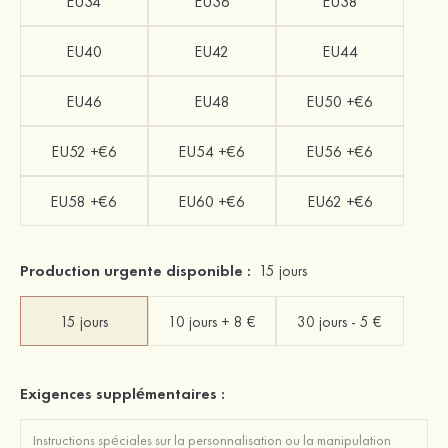
EU34
EU36
EU38
EU40
EU42
EU44
EU46
EU48
EU50 +€6
EU52 +€6
EU54 +€6
EU56 +€6
EU58 +€6
EU60 +€6
EU62 +€6
Production urgente disponible :
15 jours
15 jours
10 jours + 8 €
30 jours - 5 €
Exigences supplémentaires :