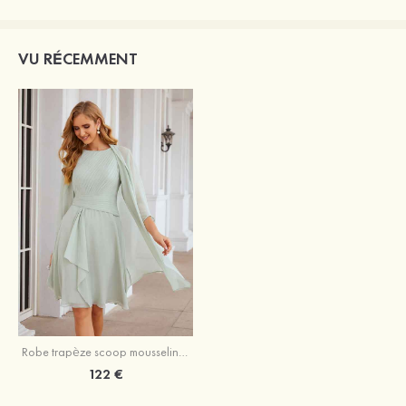
VU RÉCEMMENT
Robe trapèze scoop mousseline longueur genou robe de mère de la mariée avec plissé veste
122 €