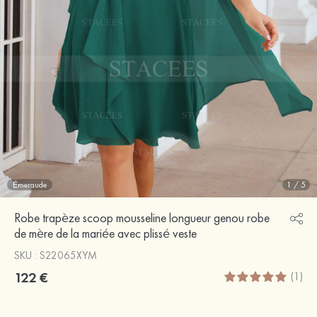
Émeraude
1
/
5
Robe trapèze scoop mousseline longueur genou robe
de mère de la mariée avec plissé veste
SKU : S22065XYM
122 €
(1)