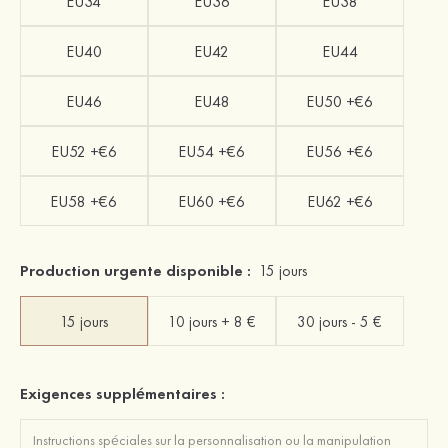
EU34
EU36
EU38
EU40
EU42
EU44
EU46
EU48
EU50 +€6
EU52 +€6
EU54 +€6
EU56 +€6
EU58 +€6
EU60 +€6
EU62 +€6
Production urgente disponible :
15 jours
15 jours
10 jours + 8 €
30 jours - 5 €
Exigences supplémentaires :