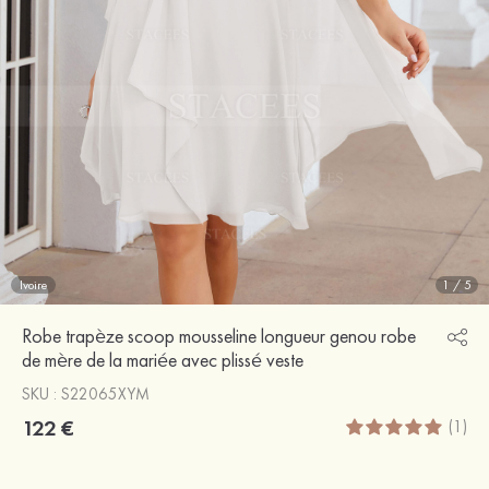
Ivoire
1
/
5
Robe trapèze scoop mousseline longueur genou robe
de mère de la mariée avec plissé veste
SKU : S22065XYM
122 €
(1)