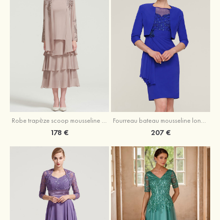
Robe trapèze scoop mousseline longueur mollet robe de mère de la mariée avec appliqué volants veste
Fourreau bateau mousseline longueur genou robe de mère de la mariée avec appliqué perle plissé veste
178 €
207 €