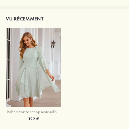
VU RÉCEMMENT
Robe trapèze scoop mousseline longueur genou robe de mère de la mariée avec plissé veste
122 €