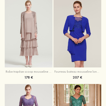
Robe trapèze scoop mousseline longueur mollet robe de mère de la mariée avec appliqué volants veste
Fourreau bateau mousseline longueur genou robe de mère de la mariée avec appliqué perle plissé veste
178 €
207 €