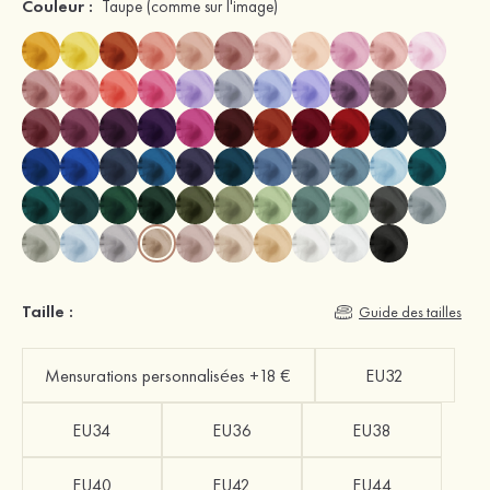
Couleur :
Taupe
(comme sur l'image)
Taille :
Guide des tailles
Mensurations personnalisées +18 €
EU32
EU34
EU36
EU38
EU40
EU42
EU44