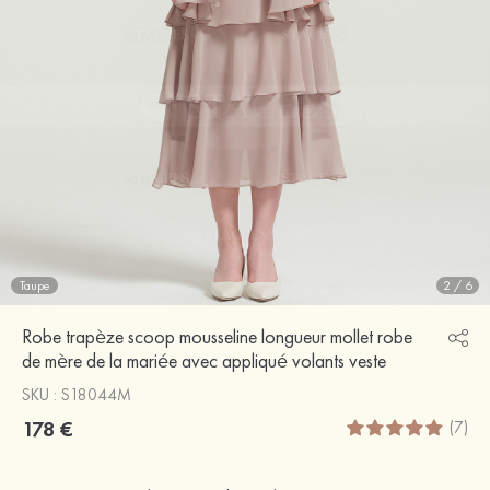
Taupe
2
/
6
Robe trapèze scoop mousseline longueur mollet robe
de mère de la mariée avec appliqué volants veste
SKU : S18044M
178 €
(7)