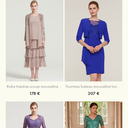
Robe trapèze scoop mousseline longueur mollet robe de mère de la mariée avec appliqué volants veste
Fourreau bateau mousseline longueur genou robe de mère de la mariée avec appliqué perle plissé veste
178 €
207 €