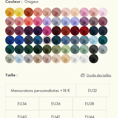
Couleur :
Orageux
Taille :
Guide des tailles
Mensurations personnalisées +18 €
EU32
EU34
EU36
EU38
EU40
EU42
EU44