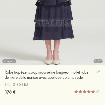
Orageux
2
/
6
Robe trapèze scoop mousseline longueur mollet robe
de mère de la mariée avec appliqué volants veste
SKU : S18044M
178 €
(7)