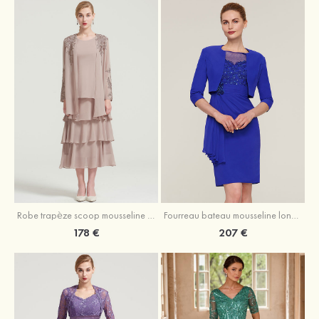
Robe trapèze scoop mousseline longueur mollet robe de mère de la mariée avec appliqué volants veste
Fourreau bateau mousseline longueur genou robe de mère de la mariée avec appliqué perle plissé veste
178 €
207 €