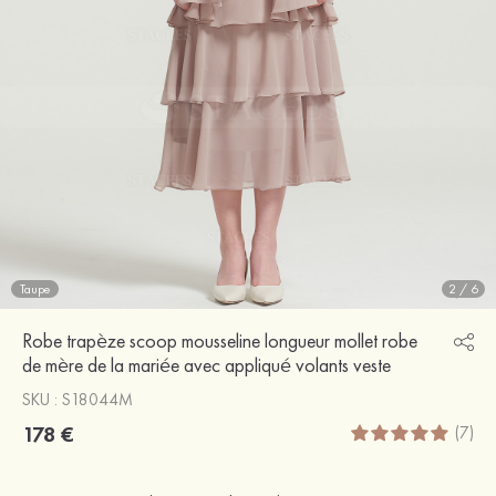
Taupe
2
/
6
Robe trapèze scoop mousseline longueur mollet robe
de mère de la mariée avec appliqué volants veste
SKU : S18044M
178 €
(7)