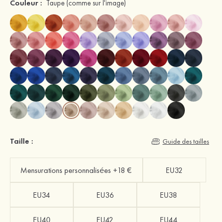
Couleur :
Taupe
(comme sur l'image)
Taille :
Guide des tailles
Mensurations personnalisées +18 €
EU32
EU34
EU36
EU38
EU40
EU42
EU44