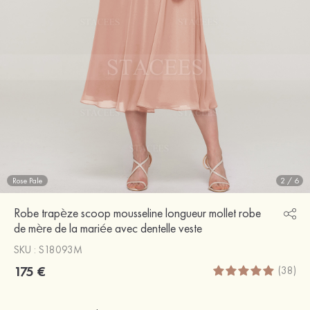
Rose Pale
2
/
6
Robe trapèze scoop mousseline longueur mollet robe
de mère de la mariée avec dentelle veste
SKU : S18093M
175 €
(38)