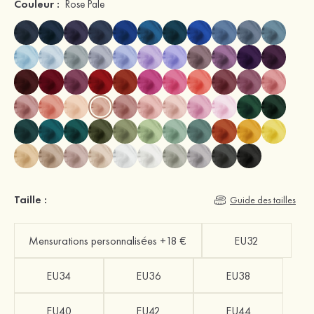
Couleur :
Rose Pale
Taille :
Guide des tailles
Mensurations personnalisées +18 €
EU32
EU34
EU36
EU38
EU40
EU42
EU44