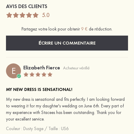
AVIS DES CLIENTS
5.0
Partagez votre look pour obtenir
9 €
de réduction.
ÉCRIRE UN COMMENTAIRE
Elizabeth Fierce
E
Acheteur vérifié
MY NEW DRESS IS SENSATIONAL!
My new dress is sensational and fits perfectly. I am looking forward
to wearing it for my daughter's wedding on June 6th. Every part of
my experience with Stacees has been outstanding. Thank you for
your excellent service.
Couleur :
Dusty Sage
/
Taille : US6