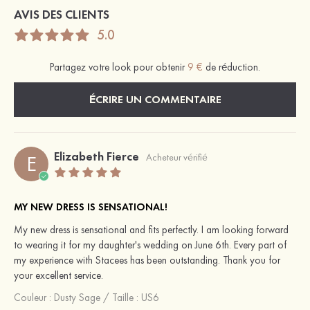
AVIS DES CLIENTS
5.0
Partagez votre look pour obtenir
9 €
de réduction.
ÉCRIRE UN COMMENTAIRE
Elizabeth Fierce
E
Acheteur vérifié
MY NEW DRESS IS SENSATIONAL!
My new dress is sensational and fits perfectly. I am looking forward
to wearing it for my daughter's wedding on June 6th. Every part of
my experience with Stacees has been outstanding. Thank you for
your excellent service.
Couleur :
Dusty Sage
/
Taille : US6