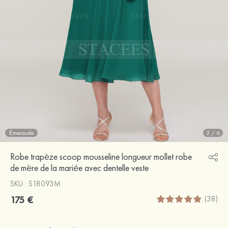
Émeraude
2
/
6
Robe trapèze scoop mousseline longueur mollet robe
de mère de la mariée avec dentelle veste
SKU : S18093M
175 €
(38)