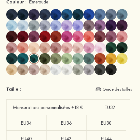
Couleur :
Émeraude
Taille :
Guide des tailles
Mensurations personnalisées +18 €
EU32
EU34
EU36
EU38
EU40
EU42
EU44