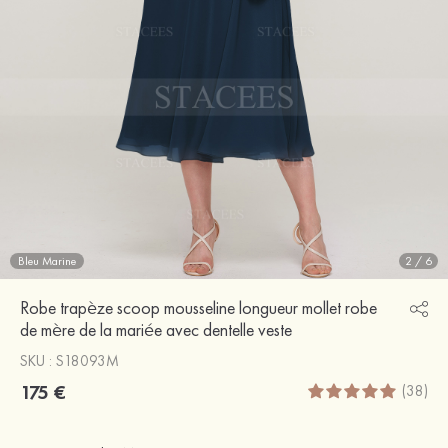
Bleu Marine
2
/
6
Robe trapèze scoop mousseline longueur mollet robe
de mère de la mariée avec dentelle veste
SKU : S18093M
175 €
(38)