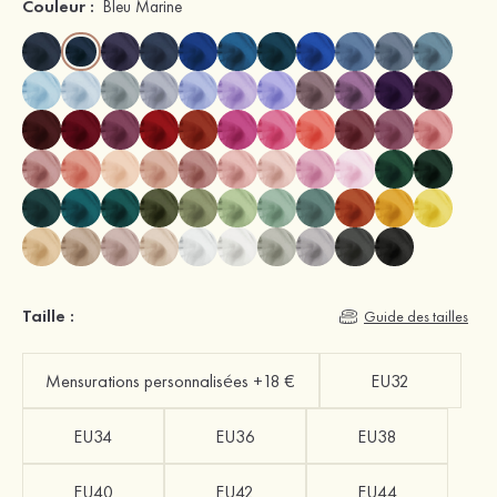
Couleur :
Bleu Marine
Taille :
Guide des tailles
Mensurations personnalisées +18 €
EU32
EU34
EU36
EU38
EU40
EU42
EU44