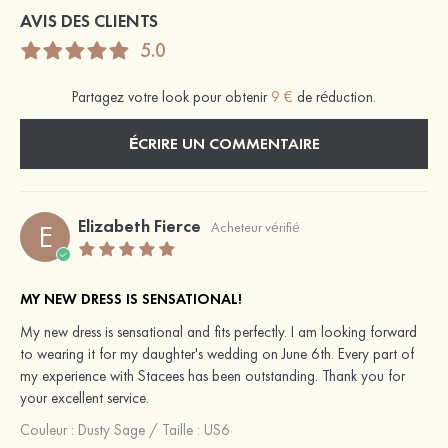
AVIS DES CLIENTS
5.0
Partagez votre look pour obtenir
9 €
de réduction.
ÉCRIRE UN COMMENTAIRE
Elizabeth Fierce
E
Acheteur vérifié
MY NEW DRESS IS SENSATIONAL!
My new dress is sensational and fits perfectly. I am looking forward
to wearing it for my daughter's wedding on June 6th. Every part of
my experience with Stacees has been outstanding. Thank you for
your excellent service.
Couleur :
Dusty Sage
/
Taille : US6