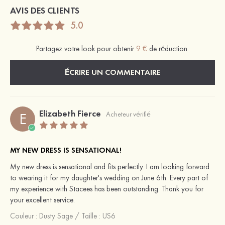
AVIS DES CLIENTS
5.0
Partagez votre look pour obtenir
9 €
de réduction.
ÉCRIRE UN COMMENTAIRE
Elizabeth Fierce
E
Acheteur vérifié
MY NEW DRESS IS SENSATIONAL!
My new dress is sensational and fits perfectly. I am looking forward
to wearing it for my daughter's wedding on June 6th. Every part of
my experience with Stacees has been outstanding. Thank you for
your excellent service.
Couleur :
Dusty Sage
/
Taille : US6