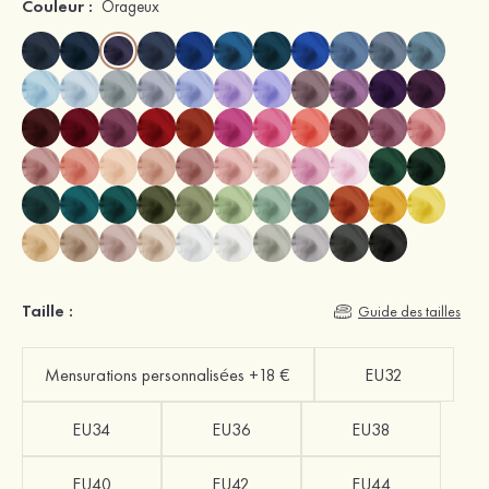
Couleur :
Orageux
Taille :
Guide des tailles
Mensurations personnalisées +18 €
EU32
EU34
EU36
EU38
EU40
EU42
EU44