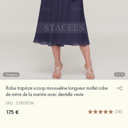
Orageux
2
/
6
Robe trapèze scoop mousseline longueur mollet robe
de mère de la mariée avec dentelle veste
SKU : S18093M
175 €
(38)