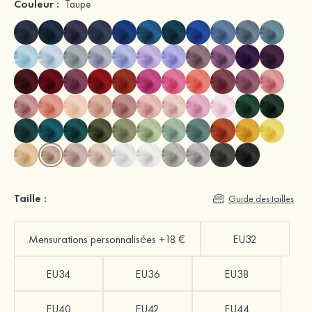
Couleur :
Taupe
Taille :
Guide des tailles
Mensurations personnalisées +18 €
EU32
EU34
EU36
EU38
EU40
EU42
EU44