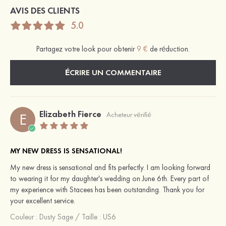
AVIS DES CLIENTS
5.0
Partagez votre look pour obtenir
9 €
de réduction.
ÉCRIRE UN COMMENTAIRE
Elizabeth Fierce
E
Acheteur vérifié
MY NEW DRESS IS SENSATIONAL!
My new dress is sensational and fits perfectly. I am looking forward
to wearing it for my daughter's wedding on June 6th. Every part of
my experience with Stacees has been outstanding. Thank you for
your excellent service.
Couleur :
Dusty Sage
/
Taille : US6