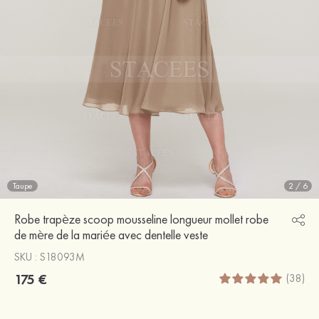
Taupe
2
/
6
Robe trapèze scoop mousseline longueur mollet robe
de mère de la mariée avec dentelle veste
SKU : S18093M
175 €
(38)