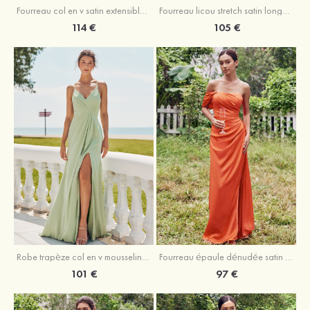
Fourreau licou stretch satin longueur cheville robe de demoiselle d'honneur
Fourreau col en v satin extensible ras du sol robe de demoiselle d'honneur
105 €
114 €
Robe trapèze col en v mousseline ras du sol robe de demoiselle d'honneur
Fourreau épaule dénudée satin extensible ras du sol robe de demoiselle d'honneur
101 €
97 €