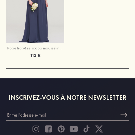
Robe trapèze scoop mousseline longueur ras du sol robe de demoiselle d'honneur avec plissé
113 €
INSCRIVEZ-VOUS À NOTRE NEWSLETTER