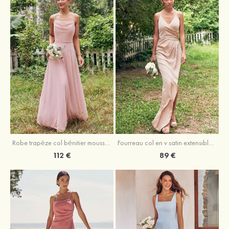
Fourreau col en v satin extensible asymétrique robe de demoiselle d'honneur
Robe trapèze col bénitier mousseline ras du sol robe de demoiselle d'honneur
89 €
112 €