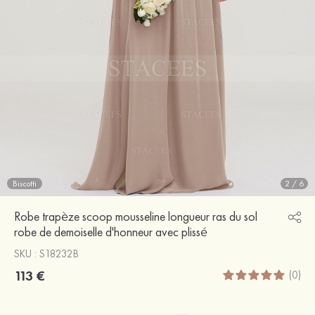
Biscotti
2
/
6
Robe trapèze scoop mousseline longueur ras du sol
robe de demoiselle d'honneur avec plissé
SKU : S18232B
113 €
(0)