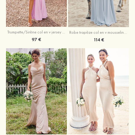
Trumpette/Sirène col en v jersey ras du sol robe de demoiselle d'honneur
Robe trapèze col en v mousseline ras du sol robe de demoiselle d'honneur
97 €
114 €