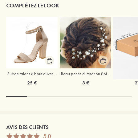
COMPLÉTEZ LE LOOK
Suède talons à bout ouvert sandales talon bottier chaussures pour les soirées
Beau perles d'Imitation épingles à cheveux coiffe
25 €
3 €
2
AVIS DES CLIENTS
5.0