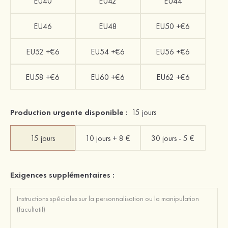
EU40
EU42
EU44
EU46
EU48
EU50 +€6
EU52 +€6
EU54 +€6
EU56 +€6
EU58 +€6
EU60 +€6
EU62 +€6
Production urgente disponible :
15 jours
15 jours
10 jours + 8 €
30 jours - 5 €
Exigences supplémentaires :