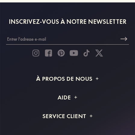
INSCRIVEZ-VOUS À NOTRE NEWSLETTER
À PROPOS DE NOUS
À propos de STACEES
AIDE
Livraison
FAQ
SERVICE CLIENT
Retour et remboursement
Suivi de commande
Guide des tailles