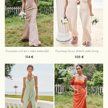
Fourreau licou stretch satin longueur cheville robe de demoiselle d'honneur
Fourreau col en v satin extensible ras du sol robe de demoiselle d'honneur
105 €
114 €