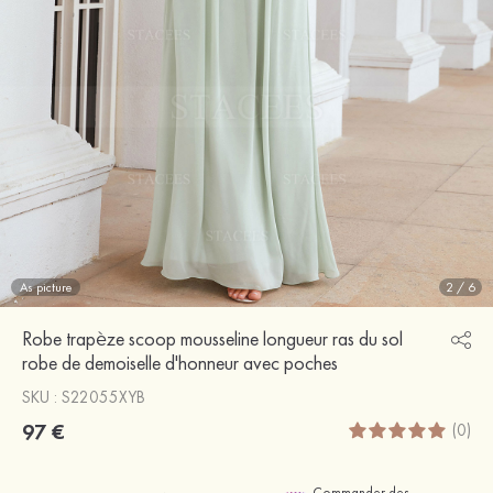
As picture
2
/
6
Robe trapèze scoop mousseline longueur ras du sol
robe de demoiselle d'honneur avec poches
SKU : S22055XYB
97 €
(0)
Commander des