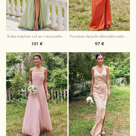
Robe trapèze col en v mousseline ras du sol robe de demoiselle d'honneur
Fourreau épaule dénudée satin extensible ras du sol robe de demoiselle d'honneur
101 €
97 €