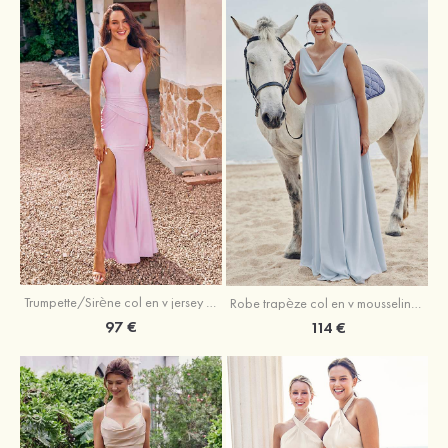
Trumpette/Sirène col en v jersey ras du sol robe de demoiselle d'honneur
Robe trapèze col en v mousseline ras du sol robe de demoiselle d'honneur
97 €
114 €