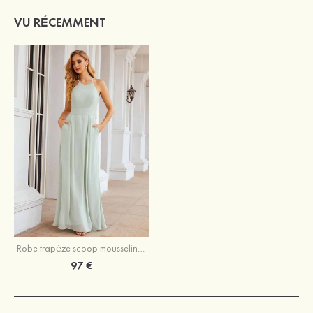
VU RÉCEMMENT
Robe trapèze scoop mousseline longueur ras du sol robe de demoiselle d'honneur avec poches
97 €