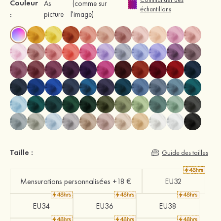
Couleur
As
(comme sur
échantillons
:
picture
l'image)
Taille :
Guide des tailles
Mensurations personnalisées +18 €
EU32
EU34
EU36
EU38