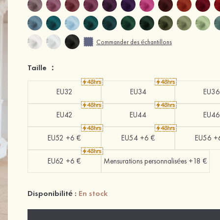
Commander des échantillons
Taille ：
EU32
EU34
EU36
EU42
EU44
EU46
EU52 +6 €
EU54 +6 €
EU56 +
EU62 +6 €
Mensurations personnalisées +18 €
Disponibilité :
En stock