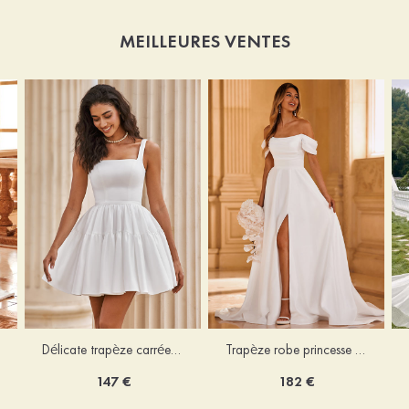
MEILLEURES VENTES
Délicate trapèze carrée satin courte/mini robe de mariée
Trapèze robe princesse épaule dénudée traîne chapelle satin robe de mariée
147 €
182 €