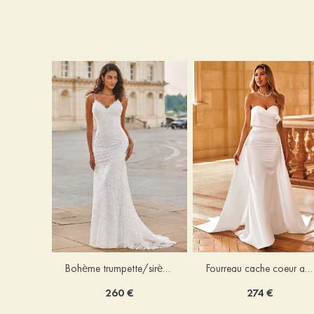
Bohème trumpette/sirène col en v dentelle traîne balayage robe de mariée
Fourreau cache coeur amovible/abattable satin robe de mariée
260 €
274 €