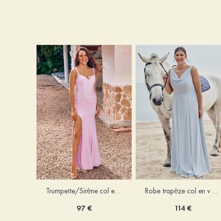
Trumpette/Sirène col en v jersey ras du sol robe de demoiselle d'honneur
Robe trapèze col en v mousseline ras du sol robe de demoiselle d'honneur
97 €
114 €