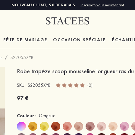
NOUVEAU CLIENT, 5 € DE RABAIS
Inscrivez-vous maintenant
FÊTE DE MARIAGE
OCCASION SPÉCIALE
ÉCHANTI
r
/
S22055XYB
Robe trapèze scoop mousseline longueur ras du 
SKU : S22055XYB
(0)
97 €
Couleur :
Orageux