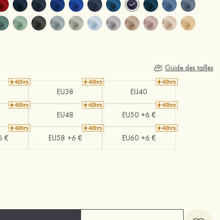
Guide des tailles
EU38
EU40
EU48
EU50 +6 €
6 €
EU58 +6 €
EU60 +6 €