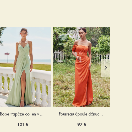
Robe trapèze col en v mousseline ras du sol robe de demoiselle d'honneur
Fourreau épaule dénudée satin extensible ras du sol robe de demoiselle d'honneur
101 €
97 €