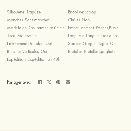
Silhouette:
Trapèze
Encolure:
scoop
Manches:
Sans manches
Châles:
Non
Modèle de Dos:
Fermeture éclair
Embellissement:
Poches,Plissé
Tissu:
Mousseline
Longueur:
Longueur ras du sol
Entièrement Doublée:
Oui
Soutien-Gorge Intégré:
Oui
Baleines Verticales:
Oui
Bretelles:
Bretelles spaghetti
Expédition:
Expédition en 48h
Partager avec: