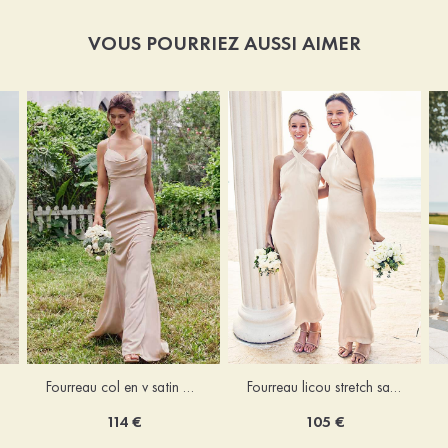
VOUS POURRIEZ AUSSI AIMER
Fourreau licou stretch satin longueur cheville robe de demoiselle d'honneur
Fourreau col en v satin extensible ras du sol robe de demoiselle d'honneur
105 €
114 €