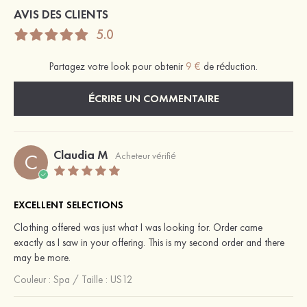
AVIS DES CLIENTS
5.0
Partagez votre look pour obtenir
9 €
de réduction.
ÉCRIRE UN COMMENTAIRE
Claudia M
C
Acheteur vérifié
EXCELLENT SELECTIONS
Clothing offered was just what I was looking for. Order came
exactly as I saw in your offering. This is my second order and there
may be more.
Couleur :
Spa
/
Taille : US12