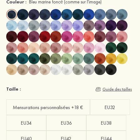
Couleur :
Bleu marine foncé
(comme sur l'image)
Taille :
Guide des tailles
Mensurations personnalisées +18 €
EU32
EU34
EU36
EU38
EU40
EU42
EU44