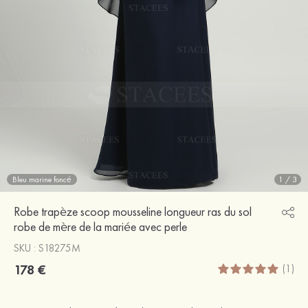
Bleu marine foncé
1
/
3
Robe trapèze scoop mousseline longueur ras du sol
robe de mère de la mariée avec perle
SKU : S18275M
178 €
(1)